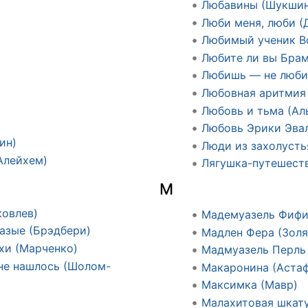
Любавины (Шукшин
Люби меня, люби (
Любимый ученик Во
Любите ли вы Брам
Любишь — не люби
Любовная аритмия 
Любовь и тьма (Ал
Любовь Эрики Эвал
ин)
Люди из захолусть
Алейхем)
Лягушка-путешеств
М
ковлев)
Мадемуазель Фифи
азые (Брэдбери)
Мадлен Фера (Золя
хи (Марченко)
Мадмуазель Перль
 не нашлось (Шолом-
Макаронина (Астаф
Максимка (Мавр)
Малахитовая шкату