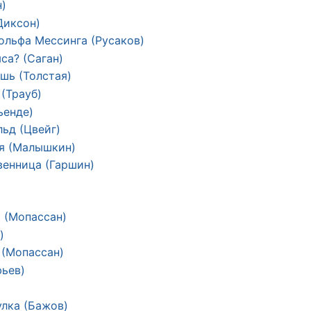
)
Диксон)
льфа Мессинга (Русаков)
са? (Саган)
шь (Толстая)
(Трауб)
ьенде)
ьд (Цвейг)
я (Малышкин)
енница (Гаршин)
 (Мопассан)
)
 (Мопассан)
ьев)
лка (Бажов)