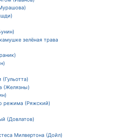
(Мурашова)
ушди)
)
Бунин)
 камушке зелёная трава
Граник)
н)
 (Гульотта)
а (Желязны)
ин)
о режима (Ряжский)
ый (Довлатов)
стеса Милвертона (Дойл)