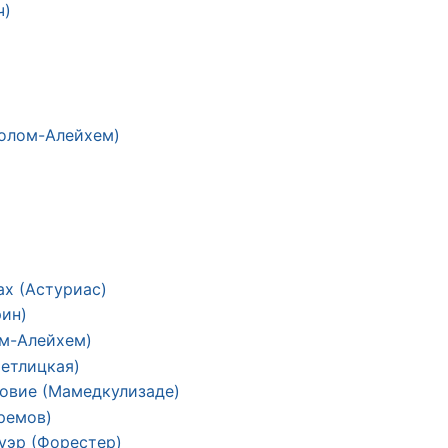
ч)
олом-Алейхем)
ах (Астуриас)
рин)
ом-Алейхем)
Метлицкая)
овие (Мамедкулизаде)
ремов)
уэр (Форестер)