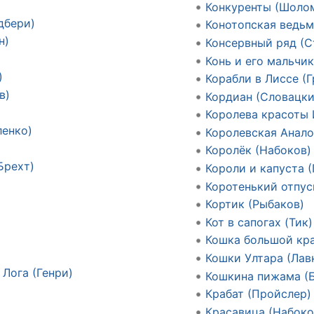
Конкуренты (Шоло
дбери)
Конотопская ведьм
н)
Консервный ряд (С
Конь и его мальчи
)
Корабли в Лиссе (Г
в)
Кордиан (Словацки
Королева красоты
ленко)
Королевская Анало
Королёк (Набоков)
Брехт)
Короли и капуста (
Коротенький отпус
Кортик (Рыбаков)
Кот в сапогах (Тик)
Кошка большой кра
Кошки Ултара (Лав
Лога (Генри)
Кошкина пижама (
Крабат (Пройслер)
Красавица (Набоко