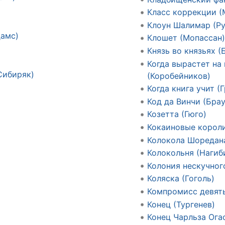
Класс коррекции 
Клоун Шалимар (Р
дамс)
Клошет (Мопассан
Князь во князьях (
Когда вырастет на
Сибиряк)
(Коробейников)
Когда книга учит (
Код да Винчи (Брау
Козетта (Гюго)
Кокаиновые короли
Колокола Шоредан
Колокольня (Нагиб
Колония нескучног
Коляска (Гоголь)
Компромисс девят
Конец (Тургенев)
Конец Чарльза Ога