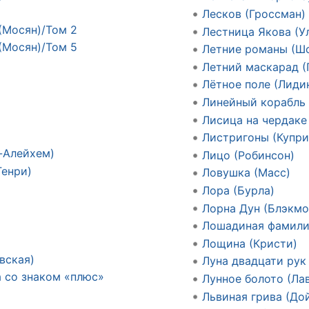
Лесков (Гроссман)
(Мосян)/Том 2
Лестница Якова (У
(Мосян)/Том 5
Летние романы (Ш
Летний маскарад (
Лётное поле (Лиди
Линейный корабль 
Лисица на чердаке
Листригоны (Купри
-Алейхем)
Лицо (Робинсон)
Генри)
Ловушка (Масс)
Лора (Бурла)
Лорна Дун (Блэкмо
Лошадиная фамили
Лощина (Кристи)
вская)
Луна двадцати рук
а со знаком «плюс»
Лунное болото (Ла
Львиная грива (До