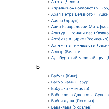
Анюта (Чехов)
Апрельское колдовство (Брэ
Арап Петра Великого (Пушки
Арена (Браун)
Ария Каварадосси (Астафьев
Арктур — гончий пёс (Казако
Артёмка в цирке (Василенко)
Артёмка и гимназисты (Васи
Аскыр (Бианки)
Аугсбургский меловой круг (
Б
Бабуля (Кинг)
Бабур-наме (Бабур)
Бабушка (Немцова)
Бабье лето Джонсона Сухого 
Бабьи души (Погосян)
Баваклава (Яковлев)