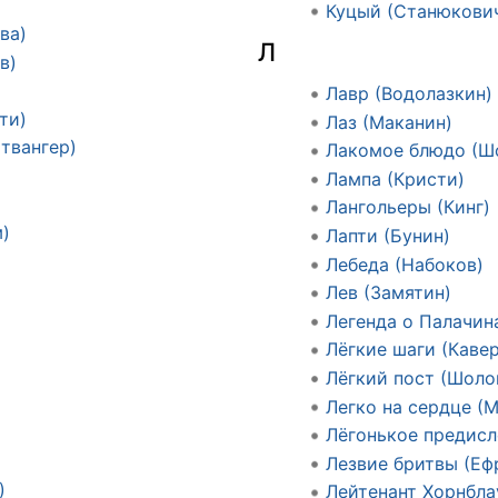
Куцый (Станюкови
ва)
Л
в)
Лавр (Водолазкин)
ти)
Лаз (Маканин)
твангер)
Лакомое блюдо (Ш
Лампа (Кристи)
Лангольеры (Кинг)
)
Лапти (Бунин)
Лебеда (Набоков)
Лев (Замятин)
Легенда о Палачин
Лёгкие шаги (Каве
Лёгкий пост (Шол
)
Легко на сердце (
Лёгонькое предисл
Лезвие бритвы (Еф
)
Лейтенант Хорнбла