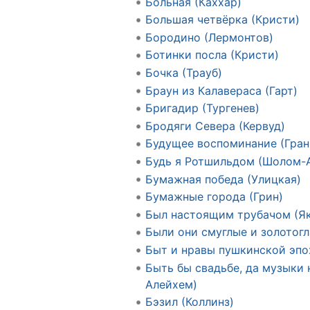
Больная (Каххар)
Большая четвёрка (Кристи)
Бородино (Лермонтов)
Ботинки посла (Кристи)
Бочка (Трауб)
Браун из Калавераса (Гарт)
Бригадир (Тургенев)
Бродяги Севера (Кервуд)
Будущее воспоминание (Гран
Будь я Ротшильдом (Шолом-
Бумажная победа (Улицкая)
Бумажные города (Грин)
Был настоящим трубачом (Я
Были они смуглые и золотогл
Быт и нравы пушкинской эпо
Быть бы свадьбе, да музыки
Алейхем)
Бэзил (Коллинз)