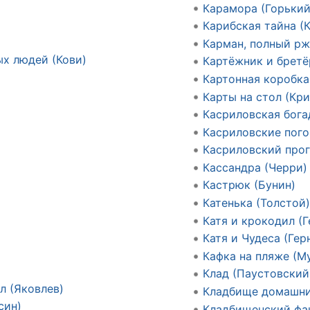
Карамора (Горький
Карибская тайна (
Карман, полный рж
х людей (Кови)
Картёжник и бретёр
Картонная коробка
Карты на стол (Кри
Касриловская бог
Касриловские пог
Касриловский про
Кассандра (Черри)
Кастрюк (Бунин)
Катенька (Толстой
Катя и крокодил (Г
Катя и Чудеса (Гер
Кафка на пляже (М
Клад (Паустовский
л (Яковлев)
Кладбище домашни
син)
Кладбищенский фа