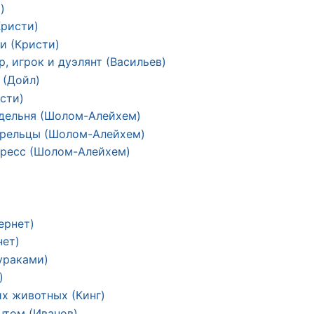
)
Кристи)
и (Кристи)
, игрок и дуэлянт (Васильев)
 (Дойл)
сти)
адельня (Шолом-Алейхем)
орельцы (Шолом-Алейхем)
гресс (Шолом-Алейхем)
)
ернет)
нет)
ураками)
)
х животных (Кинг)
нтом (Иванов)