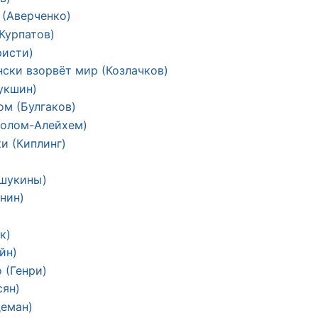
(Аверченко)
Курпатов)
ристи)
нски взорвёт мир (Козлачков)
укшин)
м (Булгаков)
Шолом-Алейхем)
и (Киплинг)
Ашукины)
нин)
к)
йн)
 (Генри)
сян)
деман)