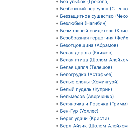
Без улыбок (Грекова)
Безбожный переулок (Степно
Беззащитное существо (Чехо
Безлюбый (Нагибин)
Безмолвный свидетель (Крис
Безобразная герцогиня (Фейх
Безотцовщина (Абрамов)
Белая дорога (Екимов)
Белая птица (Шолом-Алейхем
Белая цапля (Телешов)
Белогрудка (Астафьев)
Белые слоны (Хемингуэй)
Белый пудель (Куприн)
Бельмесов (Аверченко)
Беляночка и Розочка (Гримм
Бен-Гур (Уоллес)
Берег удачи (Кристи)
Берл-Айзик (Шолом-Алейхем