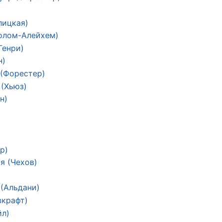
лицкая)
олом-Алейхем)
Генри)
н)
(Форестер)
 (Хьюз)
н)
р)
я (Чехов)
 (Альдани)
вкрафт)
йл)