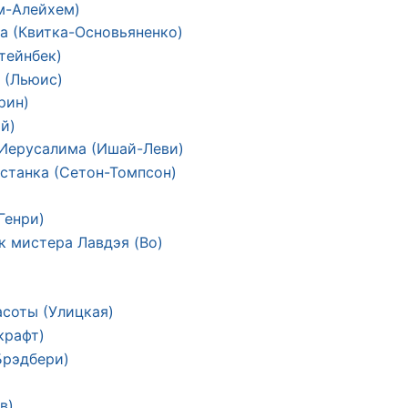
м-Алейхем)
а (Квитка-Основьяненко)
тейнбек)
к (Льюис)
рин)
й)
 Иерусалима (Ишай-Леви)
станка (Сетон-Томпсон)
Генри)
к мистера Лавдэя (Во)
соты (Улицкая)
крафт)
Брэдбери)
в)