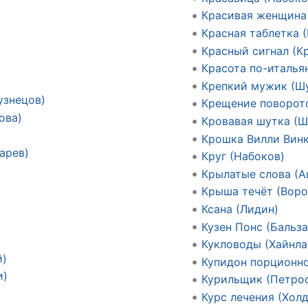
Красивая женщина 
Красная таблетка (
Красный сигнал (К
Красота по-италья
Крепкий мужик (Ш
узнецов)
Крещение поворото
ова)
Кровавая шутка (
Крошка Вилли Винк
арев)
Круг (Набоков)
Крылатые слова (
Крыша течёт (Воро
Ксана (Лидин)
Кузен Понс (Бальза
Кукловоды (Хайнла
й)
Купидон порционно
и)
Курильщик (Петро
Курс лечения (Хол