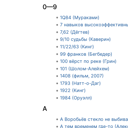
0—9
1Q84 (Мураками)
7 навыков высокоэффективны
7,62 (Дёгтев)
9/10 судьбы (Каверин)
11/22/63 (Кинг)
99 франков (Бегбедер)
100 вёрст по реке (Грин)
101 (Шолом-Алейхем)
1408 (фильм, 2007)
1793 (Натт-о-Даг)
1922 (Кинг)
1984 (Оруэлл)
А
А Воробьёв стекло не выбива
А тем временем где-то (Алек