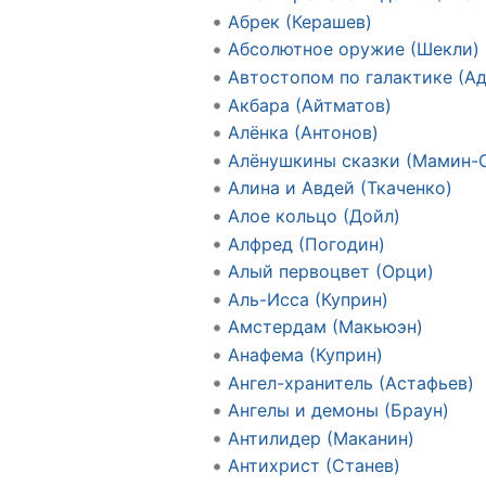
Абрек (Керашев)
Абсолютное оружие (Шекли)
Автостопом по галактике (А
Акбара (Айтматов)
Алёнка (Антонов)
Алёнушкины сказки (Мамин-
Алина и Авдей (Ткаченко)
Алое кольцо (Дойл)
Алфред (Погодин)
Алый первоцвет (Орци)
Аль-Исса (Куприн)
Амстердам (Макьюэн)
Анафема (Куприн)
Ангел-хранитель (Астафьев)
Ангелы и демоны (Браун)
Антилидер (Маканин)
Антихрист (Станев)