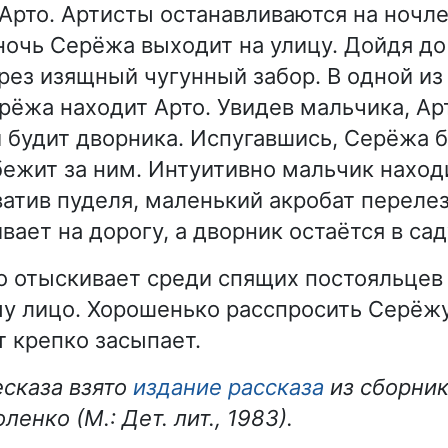
 Арто. Артисты останавливаются на ночле
ночь Серёжа выходит на улицу. Дойдя до
рез изящный чугунный забор. В одной из
рёжа находит Арто. Увидев мальчика, Ар
и будит дворника. Испугавшись, Серёжа 
 бежит за ним. Интуитивно мальчик наход
ватив пуделя, маленький акробат переле
вает на дорогу, а дворник остаётся в сад
о отыскивает среди спящих постояльце
у лицо. Хорошенько расспросить Серёжу
т крепко засыпает.
есказа взято
издание рассказа
из сборник
ленко (М.: Дет. лит., 1983).