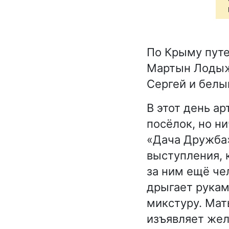
По Крыму пут
Мартын Лодыж
Сергей и белы
В этот день ар
посёлок, но н
«Дача Дружба»
выступления, 
за ним ещё че
дрыгает рукам
микстуру. Мат
изъявляет жел