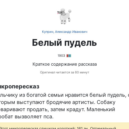
🐩
Куприн, Александр Иванович
Белый пудель
1903
Краткое содержание рассказа
Оригинал читается за 60 минут
кропересказ
льчику из богатой семьи нравится белый пудель, 
торым выступают бродячие артисты. Собаку
оваривают продать, затем крадут. Маленький
робат вызволяет пса.
Этот микропересказ слишком короткий: 161 зн. Оптимальный