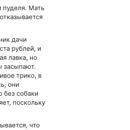
 пуделя. Мать
 отказывается
ник дачи
ста рублей, и
я лавка, но
ы засыпают.
вое трико, в
ь, они
о без собаки
яет, поскольку
ывается, что