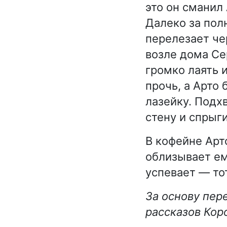
это он сманил
Далеко за пол
перелезает че
возле дома Се
громко лаять 
прочь, а Арто
лазейку. Подх
стену и спрыги
В кофейне Арт
облизывает ем
успевает — то
За основу пер
рассказов Коро