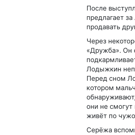
После выступл
предлагает за
продавать друг
Через некотор
«Дружба». Он 
подкармливает
Лодыжкин непр
Перед сном Ло
котором мальч
обнаруживают,
они не смогут 
живёт по чужо
Серёжа вспоми