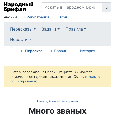
Аноним
Регистрация
Вход
Пересказы
Задачи
Правила
Новости
Пересказ
Править
История
В этом пересказе нет блочных цитат. Вы можете
помочь проекту, если расставите их. См.
руководство
по цитированию
.
Иванов, Алексей Викторович
Много званых