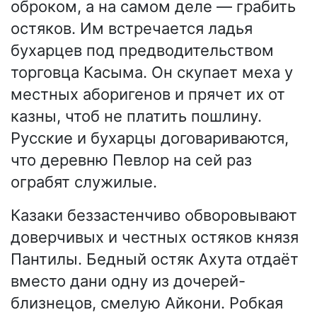
оброком, а на самом деле — грабить
остяков. Им встречается ладья
бухарцев под предводительством
торговца Касыма. Он скупает меха у
местных аборигенов и прячет их от
казны, чтоб не платить пошлину.
Русские и бухарцы договариваются,
что деревню Певлор на сей раз
ограбят служилые.
Казаки беззастенчиво обворовывают
доверчивых и честных остяков князя
Пантилы. Бедный остяк Ахута отдаёт
вместо дани одну из дочерей-
близнецов, смелую Айкони. Робкая