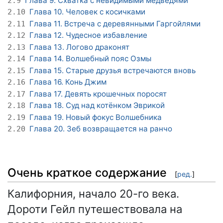
Глава 9. Схватка с невидимыми медведями
2.9
Глава 10. Человек с косичками
2.10
Глава 11. Встреча с деревянными Гаргойлями
2.11
Глава 12. Чудесное избавление
2.12
Глава 13. Логово драконят
2.13
Глава 14. Волшебный пояс Озмы
2.14
Глава 15. Старые друзья встречаются вновь
2.15
Глава 16. Конь Джим
2.16
Глава 17. Девять крошечных поросят
2.17
Глава 18. Суд над котёнком Эврикой
2.18
Глава 19. Новый фокус Волшебника
2.19
Глава 20. Зеб возвращается на ранчо
2.20
Очень краткое содержание
[
ред.
]
Калифорния, начало 20-го века.
Дороти Гейл путешествовала на