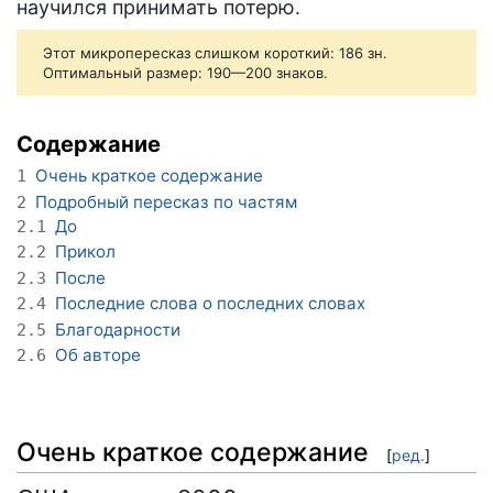
научился принимать потерю.
Этот микропересказ слишком короткий: 186 зн.
Оптимальный размер: 190—200 знаков.
Содержание
Очень краткое содержание
1
Подробный пересказ по частям
2
До
2.1
Прикол
2.2
После
2.3
Последние слова о последних словах
2.4
Благодарности
2.5
Об авторе
2.6
Очень краткое содержание
[
ред.
]