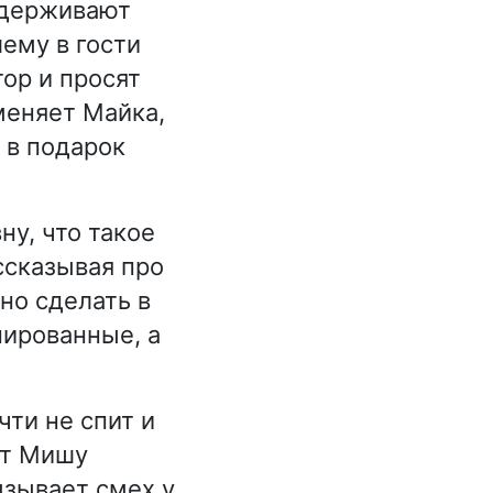
ддерживают
ему в гости
ор и просят
дменяет Майка,
 в подарок
у, что такое
ссказывая про
но сделать в
ированные, а
чти не спит и
ет Мишу
ызывает смех у