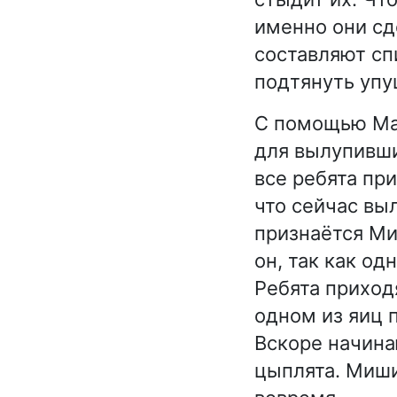
именно они сд
составляют сп
подтянуть упу
С помощью Мар
для вылупивши
все ребята пр
что сейчас выл
признаётся Ми
он, так как о
Ребята приходя
одном из яиц 
Вскоре начина
цыплята. Миши