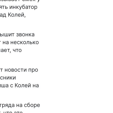
ять инкубатор
ад Колей,
лышит звонка
т на несколько
ает, что
т новости про
ссники
ша с Колей на
тряда на сборе
 что это