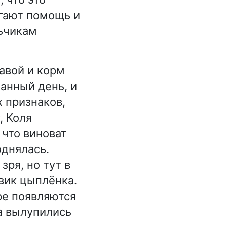
гают помощь и
ьчикам
авой и корм
анный день, и
х признаков,
, Коля
 что виноват
однялась.
зря, но тут в
вик цыплёнка.
ре появляются
а вылупились