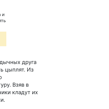
а и
ять
адычных друга
ь цыплят. Из
ю
ру. Взяв в
чики кладут их
и.