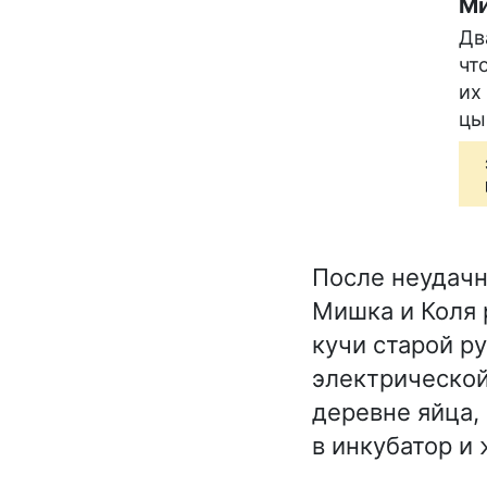
Ми
Дв
чт
их
цы
После неудачн
Мишка и Коля 
кучи старой р
электрической
деревне яйца,
в инкубатор и