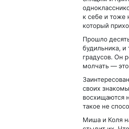
однокласснико
к себе и тоже 
который прихо
Прошло десять
будильника, и
градусов. Он р
молчать — это
Заинтересован
своих знакомы
восхищаются н
такое не спос
Миша и Коля н
стыдит их. Что