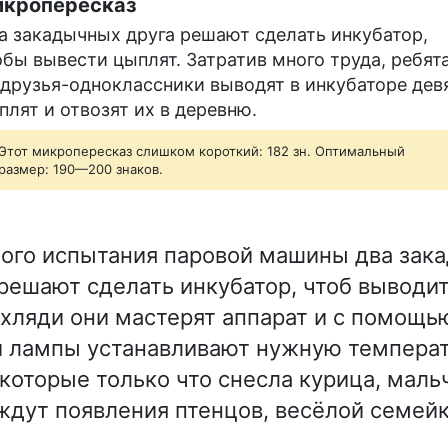
кропересказ
а закадычных друга решают сделать инкубатор,
обы вывести цыплят. Затратив много труда, ребят
 друзья-одноклассники выводят в инкубаторе дев
плят и отвозят их в деревню.
Этот микропересказ слишком короткий: 182 зн. Оптимальный
размер: 190—200 знаков.
ого испытания паровой машины два зак
решают сделать инкубатор, чтоб выводит
ухляди они мастерят аппарат и с помощь
 лампы устанавливают нужную температу
 которые только что снесла курица, маль
 ждут появления птенцов, весёлой семейк