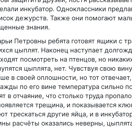
елали инкубатор. Одноклассники предла
исок дежурств. Также они помогают мал
щенные знания.
ьи Петровны ребята готовят ящики с тр
хся цыплят. Наконец наступает долгожд
иходят посмотреть на птенцов, но никаки
упятся цыплята, нет. Чувствуя свою вину
ше в своей оплошности, но тот отвечает,
днажды по его вине температура сильно п
т в отчаяние, что столько труда пропало 
появляется трещина, и показывается клю
ют трескаться другие яйца, и в инкубато
ны расчёты оказались неверны, цыплят