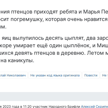
ния птенцов приходят ребята и Марья П
осит погремушку, которая очень нравится
ым.
 яиц вылупилось десять цыплят, два за
скоре умирает ещё один цыплёнок, и Миш
шихся девять птенцов в деревню. Летом 
 на каникулы.
олай Николаевич
Не указан код языка оригинала
Повести
Не 
я 2023 года в 11:20 участник Народного Брифли
Алексей Скрипн