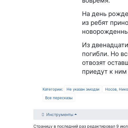
вовремя.
На день рожде
из ребят прин
новорожденн
Из двенадцати
погибли. Но в
отвозят остав
приедут к ним
Категории
:
Не указан эмодзи
Носов, Ник
Все пересказы
Инструменты
Страницу в последний раз редактировал 9 июл