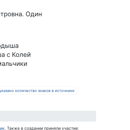
етровна. Один
родыша
а с Колей
мальчики
указано количество знаков в источнике
ик
. Также в создании приняли участие: