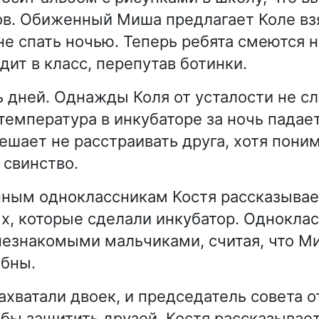
в. Обиженный Миша предлагает Коле вз
не спать ночью. Теперь ребята смеются н
дит в класс, перепутав ботинки.
 дней. Однажды Коля от усталости не с
 температура в инкубаторе за ночь падае
ешает не расстраивать друга, хотя поним
 свинство.
ным одноклассникам Костя рассказывае
х, которые сделали инкубатор. Однокла
езнакомыми мальчиками, считая, что Ми
обны.
ахватали двоек, и председатель совета о
бы защитить друзей, Костя рассказывает,