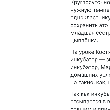
Круглосуточно
нужную темпер
однокласснику
сохранить это 
младшая сестр
цыплёнка.
На уроке Кост
инкубатор — з
инкубатор, Ма
домашних усло
не такие, как,
Так как инкуб
отсыпается в 
спящим и прин