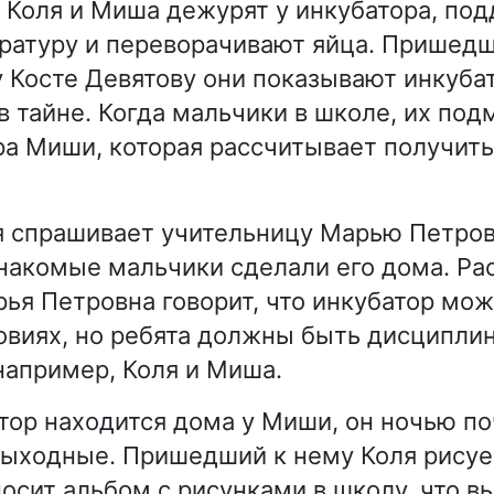
 Коля и Миша дежурят у инкубатора, по
атуру и переворачивают яйца. Пришедш
 Косте Девятову они показывают инкубат
в тайне. Когда мальчики в школе, их по
а Миши, которая рассчитывает получить
я спрашивает учительницу Марью Петровн
накомые мальчики сделали его дома. Ра
рья Петровна говорит, что инкубатор мож
виях, но ребята должны быть дисциплин
 например, Коля и Миша.
атор находится дома у Миши, он ночью по
выходные. Пришедший к нему Коля рису
осит альбом с рисунками в школу, что в