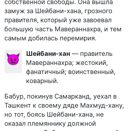
собственной свободы. Она вышла
замуж за Шейбани-хана, грозного
правителя, который уже завоевал
большую часть Мавераннахра, и тем
самым добилась перемирия.
Шейбани-хан
— правитель
👿
Мавераннахра; жестокий,
фанатичный; воинственный,
коварный.
Бабур, покинув Самарканд, уехал в
Ташкент к своему дяде Махмуд-хану,
но тот, боясь Шейбани-хана, не
оказал племяннику должной