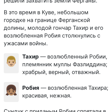
решили захватить земли Ферганы.
В это время в Куве, небольшом
городке на границе Ферганской
долины, молодой гончар Тахир и его
возлюбленная Робия столкнулись с
ужасами войны.
Тахир
— возлюбленный Робии,
👨🏼
племянник муллы Фазлиддина;
храбрый, верный, отважный.
👧🏽
Робия
— возлюбленная Тахира;
красивая, нежная.
Сундук с приданым Робии спрятали в