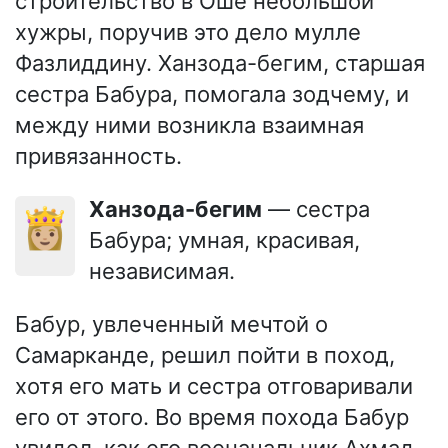
строительство в Оше небольшой
хужры, поручив это дело мулле
Фазлиддину. Ханзода-бегим, старшая
сестра Бабура, помогала зодчему, и
между ними возникла взаимная
привязанность.
Ханзода-бегим
— сестра
👸🏼
Бабура; умная, красивая,
независимая.
Бабур, увлеченный мечтой о
Самарканде, решил пойти в поход,
хотя его мать и сестра отговаривали
его от этого. Во время похода Бабур