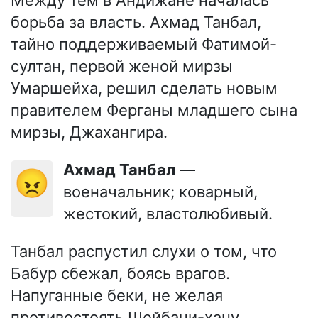
Между тем в Андижане началась
борьба за власть. Ахмад Танбал,
тайно поддерживаемый Фатимой-
султан, первой женой мирзы
Умаршейха, решил сделать новым
правителем Ферганы младшего сына
мирзы, Джахангира.
Ахмад Танбал
—
😠
военачальник; коварный,
жестокий, властолюбивый.
Танбал распустил слухи о том, что
Бабур сбежал, боясь врагов.
Напуганные беки, не желая
противостоять Шейбани-хану,