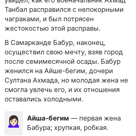
увидел, как его военачальник Ахмад
Танбал расправился с непокорными
чаграками, и был потрясен
жестокостью этой расправы.
В Самарканде Бабур, наконец,
осуществил свою мечту, взяв город
после семимесячной осады. Бабур
женился на Айше-бегим, дочери
Султана Ахмада, но молодая жена не
смогла увлечь его, и их отношения
оставались холодными.
🙍🏻‍♀️
Айша-бегим
— первая жена
Бабура; хрупкая, робкая.