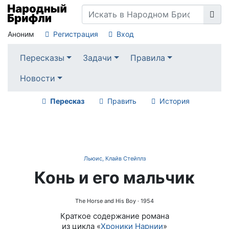
Аноним
Регистрация
Вход
Пересказы
Задачи
Правила
Новости
Пересказ
Править
История
Льюис, Клайв Стейплз
Конь и его мальчик
The Horse and His Boy
· 1954
Краткое содержание романа
из цикла «
Хроники Нарнии
»