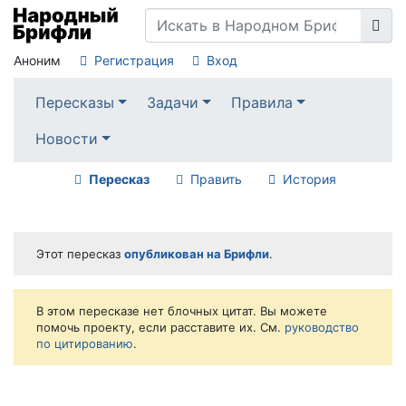
Аноним
Регистрация
Вход
Пересказы
Задачи
Правила
Новости
Пересказ
Править
История
Этот пересказ
опубликован на Брифли
.
В этом пересказе нет блочных цитат. Вы можете
помочь проекту, если расставите их. См.
руководство
по цитированию
.