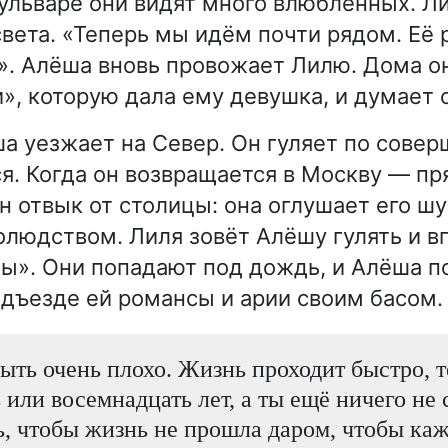
ульваре они видят много влюблённых. Л
света. «Теперь мы идём почти рядом. Её 
». Алёша вновь провожает Лилю. Дома он
», которую дала ему девушка, и думает 
а уезжает на Север. Он гуляет по сове
ся. Когда он возвращается в Москву — пр
Он отвык от столицы: она оглушает его ш
олюдством. Лиля зовёт Алёшу гулять и 
ты». Они попадают под дождь, и Алёша п
одъезде ей романсы и арии своим басом.
ть очень плохо. Жизнь проходит быстро, т
 или восемнадцать лет, а ты ещё ничего не
ь, чтобы жизнь не прошла даром, чтобы ка