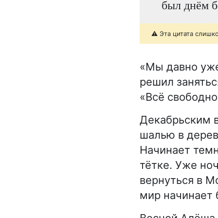
был днём б
⚠️ Эта цитата слишк
«Мы давно уже
решил занятьс
«Всё свободно
Декабрьским в
шалью в деревн
Начинает темн
тётке. Уже но
вернуться в М
мир начинает 
Весной Алёша 