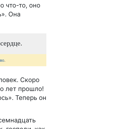
о что-то, оно
». Она
 сердце.
тво
.
ловек. Скоро
о лет прошло!
сь». Теперь он
 семнадцать
, господи, как