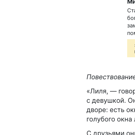
Ми
Ст
бо
за
по
Повествование
«Лиля, — гово
с девушкой. Он
дворе: есть ок
голубого окна
С друзьями они