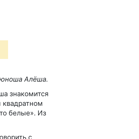
 юноша Алёша.
ёша знакомится
ом квадратном
сто белые». Из
говорить с