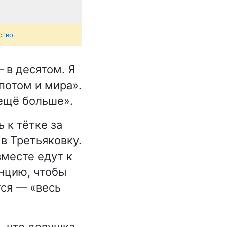
ство
.
 в десятом. Я
потом и мира».
 ещё больше».
 к тётке за
 в Третьяковку.
вместе едут к
анцию, чтобы
тся — «весь
, что девушка