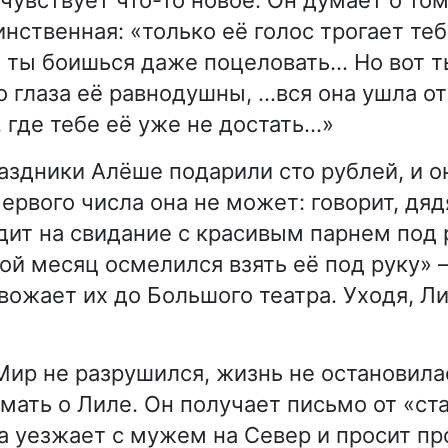
нственная: «только её голос трогает теб
и ты боишься даже поцеловать… Но вот 
о глаза её равнодушны, …вся она ушла от
 где тебе её уже не достать…»
аздники Алёше подарили сто рублей, и о
ервого числа она не может: говорит, дяд
дит на свидание с красивым парнем под 
рой месяц осмелился взять её под руку»
вожает их до Большого театра. Уходя, Ли
Мир не разрушился, жизнь не остановила
мать о Лиле. Он получает письмо от «ст
а уезжает с мужем на Север и просит пр