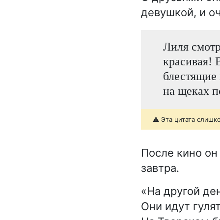
девушкой, и о
Лиля смотр
красивая! 
блестящие 
на щеках 
⚠️ Эта цитата слишк
После кино он
завтра.
«На другой ден
Они идут гулят