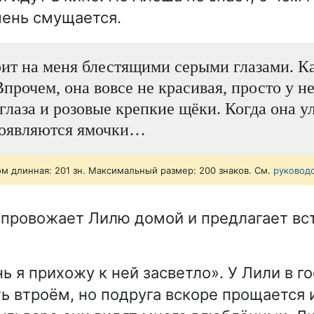
чень смущается.
ит на меня блестящими серыми глазами. К
Впрочем, она вовсе не красивая, просто у н
глаза и розовые крепкие щёки. Когда она у
появляются ямочки…
ом длинная: 201 зн. Максимальный размер: 200 знаков. См.
руковод
 провожает Лилю домой и предлагает вс
ь я прихожу к ней засветло». У Лили в го
ь втроём, но подруга вскоре прощается и