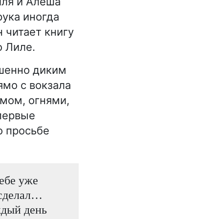
иля и Алёша
рука иногда
 читает книгу
о Лиле.
ршенно диким
ямо с вокзала
умом, огнями,
впервые
о просьбе
ебе уже
 сделал…
ждый день