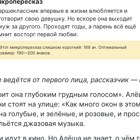
кропересказ
аршеклассник впервые в жизни влюбляется и
готворит свою девушку. Но вскоре она выходит
муж за другого. Проходят годы, а парень всё ещё
мнит восторг первой любви.
Этот микропересказ слишком короткий: 169 зн. Оптимальный
размер: 190—200 знаков.
 ведётся от первого лица, рассказчик —
рит она глубоким грудным голосом». Ал
и стоят на улице: «Как много окон в эт
на голубые, и зелёные, и розовые, и про
 льётся джазовая музыка.
 идут в кино. Но Алёша не знает, о чём 