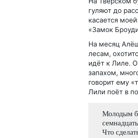
На Тверском б
гуляют до рас
касается моей
«Замок Броуди
На месяц Алёш
лесам, охотит
идёт к Лиле. 
запахом, мног
говорит ему «
Лили поёт в п
Молодым бы
семнадцать
Что сделат