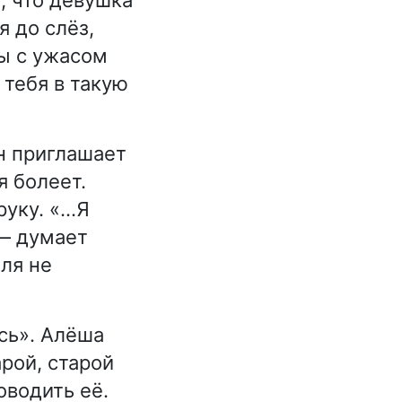
я до слёз,
ты с ужасом
 тебя в такую
н приглашает
я болеет.
руку. «…Я
 — думает
ля не
сь». Алёша
арой, старой
оводить её.