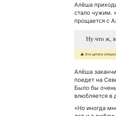
Алёша приходи
стало чужим. 
прощается с А
Ну что ж, я
⚠️ Эта цитата слишк
Алёша заканчи
поедет на Сев
Было бы очень
влюбляется в д
«Но иногда мн
лет и я люблю