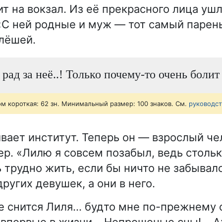
т на вокзал. Из её прекрасного лица ушл
«С ней родные и муж — тот самый парень
лёшей.
 рад за неё..! Только почему-то очень болит
ом короткая: 62 зн. Минимальный размер: 100 знаков. См.
руководс
вает институт. Теперь он — взрослый че
ер. «Лилю я совсем позабыл, ведь стольк
 трудно жить, если бы ничто не забывало
ругих девушек, а они в него.
е снится Лиля… будто мне по-прежнему
 впервые в жизни… Непрошеные сны!… Ах