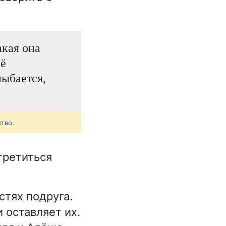
акая она
её
лыбается,
ство
.
третиться
стях подруга.
 оставляет их.