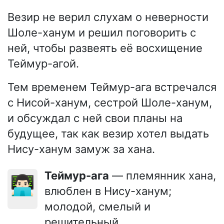
Везир не верил слухам о неверности
Шоле-ханум и решил поговорить с
ней, чтобы развеять её восхищение
Теймур-агой.
Тем временем Теймур-ага встречался
с Нисой-ханум, сестрой Шоле-ханум,
и обсуждал с ней свои планы на
будущее, так как везир хотел выдать
Нису-ханум замуж за хана.
Теймур-ага
— племянник хана,
👨🏻‍💻
влюблен в Нису-ханум;
молодой, смелый и
решительный.