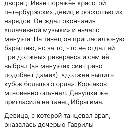
дворец. Иван поражён красотой
петербуржских девиц и роскошью их
нарядов. Он ждал окончания
«плачевной музыки» и начало
менуэта. На танец он пригласил юную
барышню, но за то, что не отдал ей
три должных реверанса и сам её
выбрал («в менуэтах сие право
подобает даме»), «должен выпить
кубок большого орла». Корсаков
мгновенно опьянел. Девушка же
пригласила на танец Ибрагима.
Девица, с которой танцевал арап,
оказалась дочерью Гаврилы