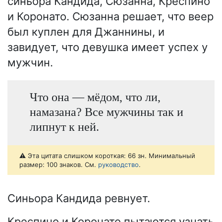
синьора Кандида, Сюзанна, Креспино
и Коронато. Сюзанна решает, что веер
был куплен для Джаннины, и
завидует, что девушка имеет успех у
мужчин.
Что она — мёдом, что ли,
намазана? Все мужчины так и
липнут к ней.
⚠️ Эта цитата слишком короткая: 66 зн. Минимальный
размер: 100 знаков. См.
руководство
.
Синьора Кандида ревнует.
Креспино и Коронато пытаются узнать