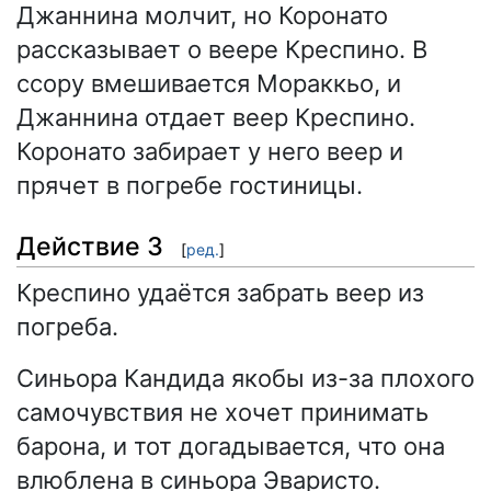
Джаннина молчит, но Коронато
рассказывает о веере Креспино. В
ссору вмешивается Мораккьо, и
Джаннина отдает веер Креспино.
Коронато забирает у него веер и
прячет в погребе гостиницы.
Действие 3
[
ред.
]
Креспино удаётся забрать веер из
погреба.
Синьора Кандида якобы из-за плохого
самочувствия не хочет принимать
барона, и тот догадывается, что она
влюблена в синьора Эваристо.