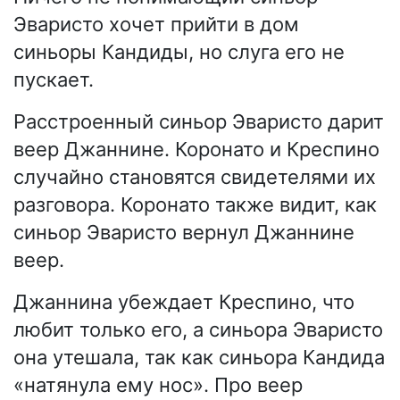
Эваристо хочет прийти в дом
синьоры Кандиды, но слуга его не
пускает.
Расстроенный синьор Эваристо дарит
веер Джаннине. Коронато и Креспино
случайно становятся свидетелями их
разговора. Коронато также видит, как
синьор Эваристо вернул Джаннине
веер.
Джаннина убеждает Креспино, что
любит только его, а синьора Эваристо
она утешала, так как синьора Кандида
«натянула ему нос». Про веер