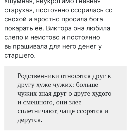
«шумная, неукротимо гневная
старуха», постоянно ссорилась со
снохой и яростно просила бога
покарать её. Виктора она любила
слепо и неистово и постоянно
выпрашивала для него денег у
старшего.
Родственники относятся друг к
другу хуже чужих: больше
чужих зная друг о друге худого
и смешного, они злее
сплетничают, чаще ссорятся и
дерутся.