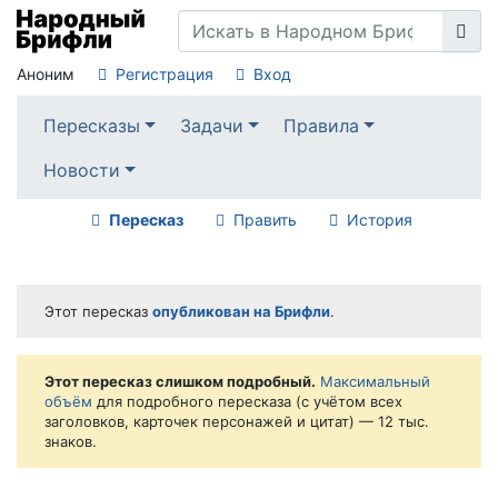
Аноним
Регистрация
Вход
Пересказы
Задачи
Правила
Новости
Пересказ
Править
История
Этот пересказ
опубликован на Брифли
.
Этот пересказ слишком подробный.
Максимальный
объём
для подробного пересказа (с учётом всех
заголовков, карточек персонажей и цитат) — 12 тыс.
знаков.