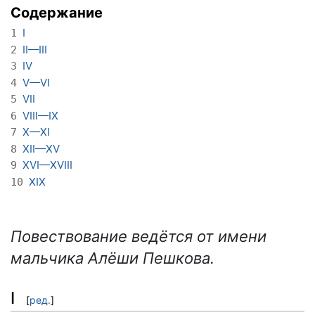
Содержание
I
1
II—III
2
IV
3
V—VI
4
VII
5
VIII—IX
6
X—XI
7
XII—XV
8
XVI—XVIII
9
XIX
10
Повествование ведётся от имени
мальчика Алёши Пешкова.
I
[
ред.
]