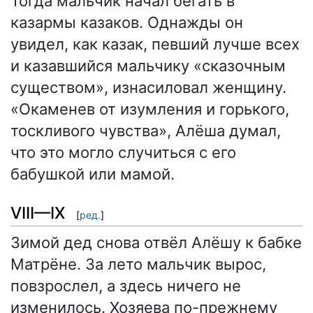
Тогда мальчик начал бегать в
казармы казаков. Однажды он
увидел, как казак, певший лучше всех
и казавшийся мальчику «сказочным
существом», изнасиловал женщину.
«Окаменев от изумления и горького,
тоскливого чувства», Алёша думал,
что это могло случиться с его
бабушкой или мамой.
VIII—IX
[
ред.
]
Зимой дед снова отвёл Алёшу к бабке
Матрёне. За лето мальчик вырос,
повзрослел, а здесь ничего не
изменилось. Хозяева по-прежнему