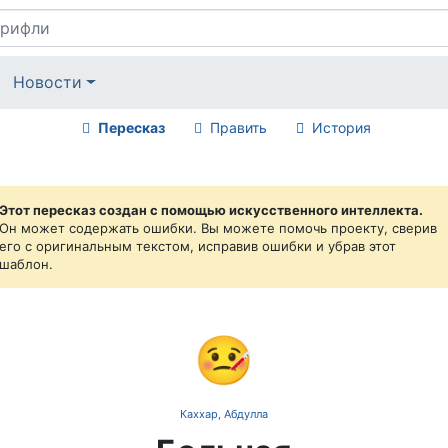
Новости
Пересказ
Править
История
Этот пересказ создан с помощью искусственного интеллекта.
Он может содержать ошибки. Вы можете помочь проекту, сверив
его с оригинальным текстом, исправив ошибки и убрав этот
шаблон.
🤒
Каххар, Абдулла