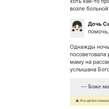
хоть как-то п
возле больной
👧🏻
Дочь 
помочь,
Однажды ночь
посоветовала 
маму на рассв
услышана Бог
— Боже ми
⚠️ Эта цитата слишк