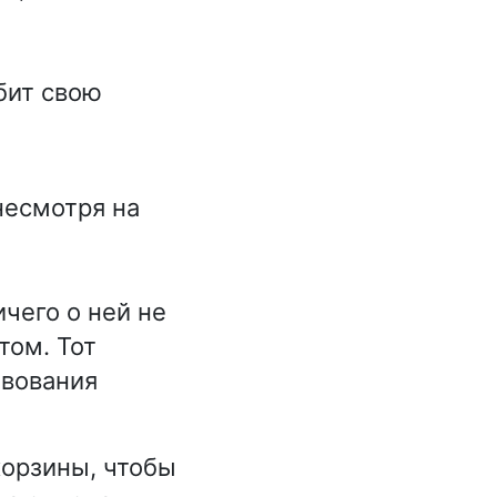
бит свою
несмотря на
чего о ней не
том. Тот
твования
корзины, чтобы