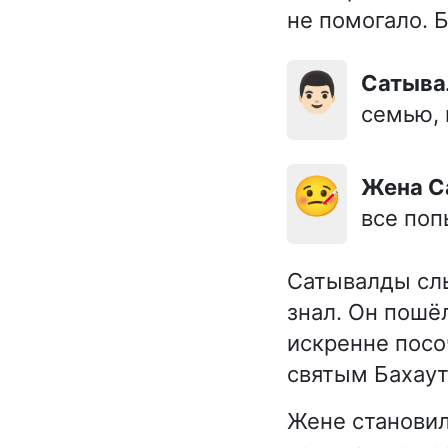
не помогало. 
👨🏻
Сатыв
семью, 
🤒
Жена 
все поп
Сатывалды слы
знал. Он пошё
искренне посо
святым Бахаут
Жене становил