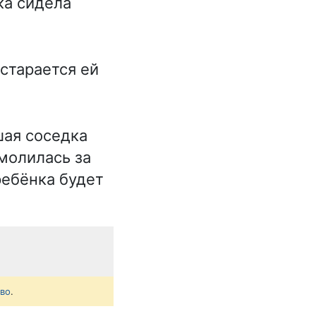
ка сидела
старается ей
ая соседка
молилась за
ребёнка будет
тво
.