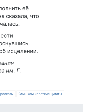
полнить её
а сказала, что
чалась.
нести
роснувшись,
об исцелении.
рания
а им. Г.
ересказы
Слишком короткие цитаты