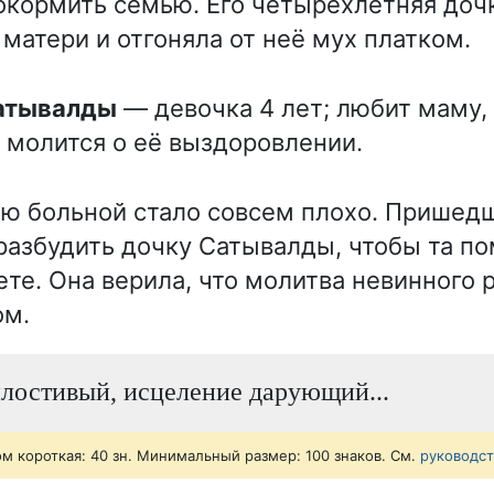
рокормить семью. Его четырёхлетняя доч
 матери и отгоняла от неё мух платком.
Сатывалды
— девочка 4 лет; любит маму, 
 молится о её выздоровлении.
ю больной стало совсем плохо. Пришедш
разбудить дочку Сатывалды, чтобы та по
ете. Она верила, что молитва невинного 
ом.
лостивый, исцеление дарующий...
ом короткая: 40 зн. Минимальный размер: 100 знаков. См.
руководс