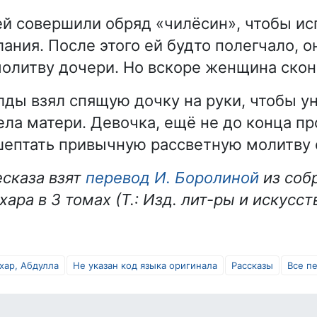
 совершили обряд «чилёсин», чтобы ис
ния. После этого ей будто полегчало, он
олитву дочери. Но вскоре женщина скон
ды взял спящую дочку на руки, чтобы у
ела матери. Девочка, ещё не до конца п
шептать привычную рассветную молитву 
есказа взят
перевод И. Боролиной
из соб
ара в 3 томах (Т.: Изд. лит-ры и искусств
хар, Абдулла
Не указан код языка оригинала
Рассказы
Все п