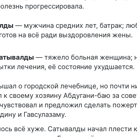
Болезнь прогрессировала.
алды
— мужчина средних лет, батрак; лю
готов на всё ради выздоровления жены.
Сатывалды
— тяжело больная женщина; 
ытки лечения, её состояние ухудшается.
шал о городской лечебнице, но почти ни
л к своему хозяину Абдугани-баю за сове
чувствовал и предложил сделать пожер
дину и Гавсулазаму.
ось всё хуже. Сатывалды начал плести 