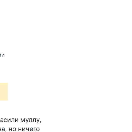
ми
асили муллу,
а, но ничего