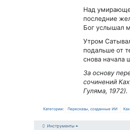
Над умирающей
последние жела
Бог услышал м
Утром Сатывал
подальше от т
снова начала 
За основу пер
сочинений Кахх
Гуляма, 1972).
Категории
:
Пересказы, созданные ИИ
Ках
Инструменты