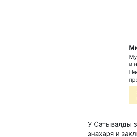
Ми
Му
и 
Не
пр
У Сатывалды з
знахаря и зак