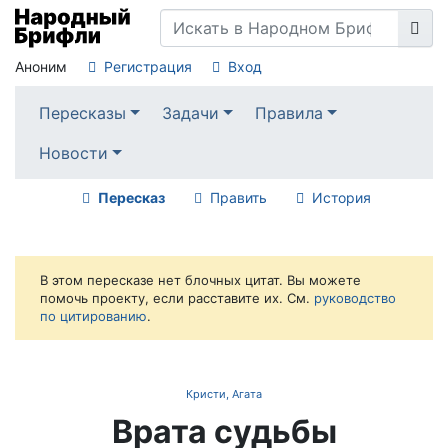
Аноним
Регистрация
Вход
Пересказы
Задачи
Правила
Новости
Пересказ
Править
История
В этом пересказе нет блочных цитат. Вы можете
помочь проекту, если расставите их. См.
руководство
по цитированию
.
Кристи, Агата
Врата судьбы