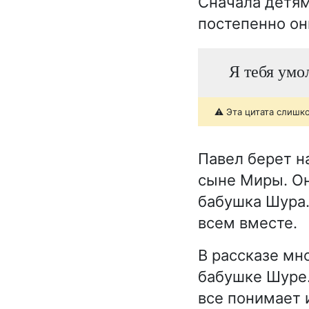
Сначала детям
постепенно он
Я тебя умо
⚠️ Эта цитата слишк
Павел берет на
сыне Миры. Он
бабушка Шура.
всем вместе.
В рассказе мн
бабушке Шуре.
все понимает 