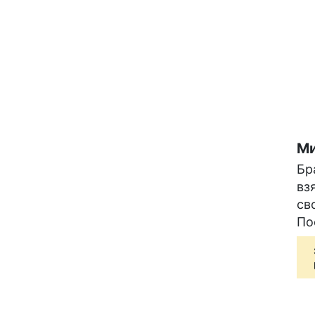
Ми
Бр
вз
св
По