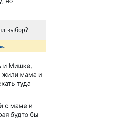
, но
был выбор?
тво
.
ь и Мишке,
е жили мама и
хать туда
й о маме и
рая будто бы