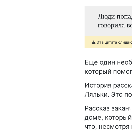
Люди попад
говорила вс
⚠️ Эта цитата слишк
Еще один необ
который помог
История расска
Ляльки. Это п
Рассказ закан
доме, который
что, несмотря 