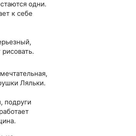
стаются одни.
ает к себе
ерьезный,
 рисовать.
 мечтательная,
рушки Ляльки.
 подруги
 работает
щина.