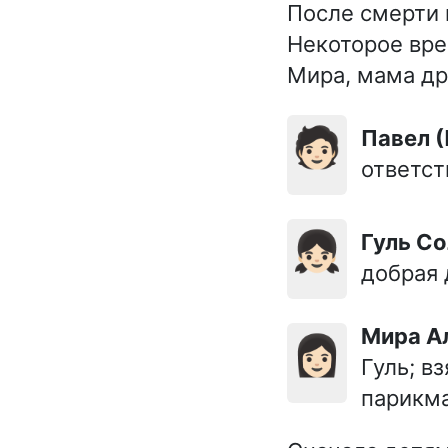
После смерти 
Некоторое вре
Мира, мама др
🧑🏻
Павел
ответст
👧🏻
Гуль С
добрая 
Мира 
👩🏻
Гуль; в
парикма