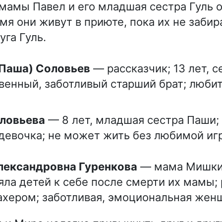
мамы Павел и его младшая сестра Гуль о
мя они живут в приюте, пока их не забир
уга Гуль.
 (Паша) Соловьев
— рассказчик; 13 лет, с
венный, заботливый старший брат; любит
оловьева
— 8 лет, младшая сестра Паши;
девочка; не может жить без любимой иг
Александровна Гуренкова
— мама Мишки,
зяла детей к себе после смерти их мамы;
хером; заботливая, эмоциональная жен