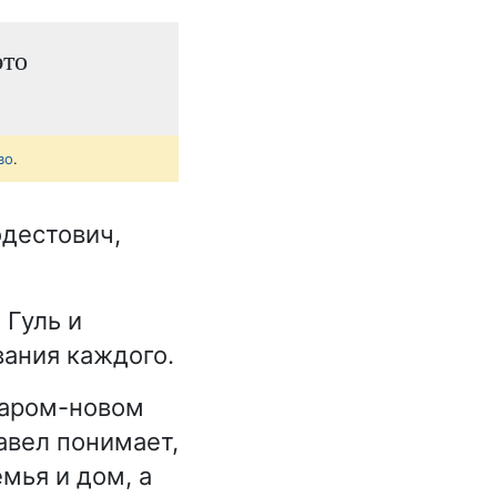
это
во
.
дестович,
 Гуль и
вания каждого.
таром-новом
авел понимает,
емья и дом, а