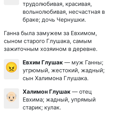
трудолюбивая, красивая,
вольнолюбивая, несчастная в
браке; дочь Чернушки.
Ганна была замужем за Евхимом,
сыном старого Глушака, самым
зажиточным хозяином в деревне.
Евхим Глушак
— муж Ганны;
😠
угрюмый, жестокий, жадный;
сын Халимона Глушака.
Халимон Глушак
— отец
👴🏻
Евхима; жадный, упрямый
старик; кулак.