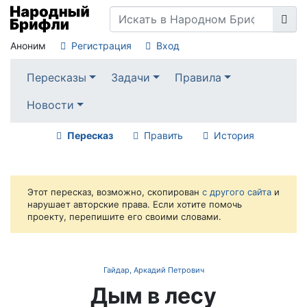
Аноним
Регистрация
Вход
Пересказы
Задачи
Правила
Новости
Пересказ
Править
История
Этот пересказ, возможно, скопирован
с другого сайта
и
нарушает авторские права. Если хотите помочь
проекту, перепишите его своими словами.
Гайдар, Аркадий Петрович
Дым в лесу