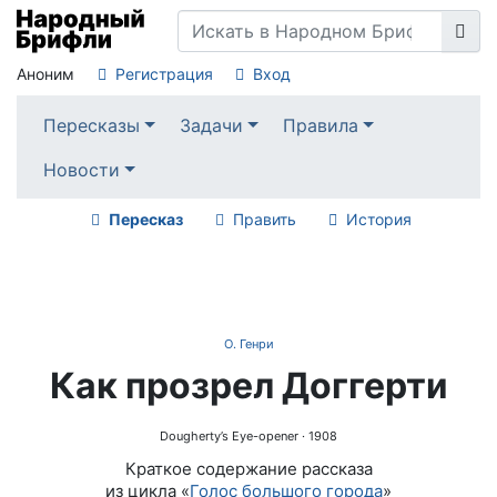
Аноним
Регистрация
Вход
Пересказы
Задачи
Правила
Новости
Пересказ
Править
История
О. Генри
Как прозрел Доггерти
Dougherty’s Eye-opener
· 1908
Краткое содержание рассказа
из цикла «
Голос большого города
»