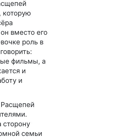
асщепей
, которую
сёра
он вместо его
вочке роль в
говорить:
ые фильмы, а
жается и
аботу и
, Расщепей
ителями.
а сторону
ромной семьи