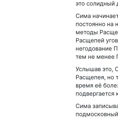
это солидный 
Сима начинает
постоянно на 
методы Расщеп
Расщепей угов
негодование П
тем не менее 
Услышав это, 
Расщепея, но 
время её боле
подвергается к
Сима записыва
подмосковный 