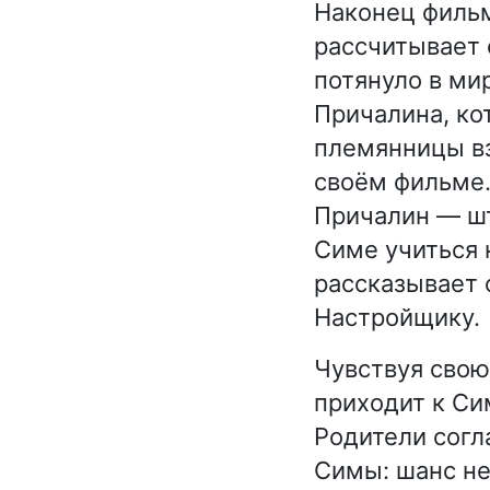
Наконец фильм
рассчитывает 
потянуло в ми
Причалина, ко
племянницы вз
своём фильме.
Причалин — ш
Симе учиться 
рассказывает 
Настройщику.
Чувствуя свою 
приходит к Си
Родители согл
Симы: шанс не