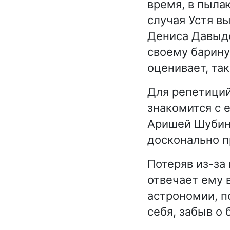
время, в пыла
случая Устя в
Дениса Давыдо
своему барину 
оценивает, так
Для репетиций
знакомится с 
Аришей Шубин
досконально п
Потеряв из-за
отвечает ему 
астрономии, п
себя, забыв о