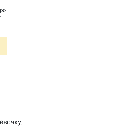
про
т
евочку,