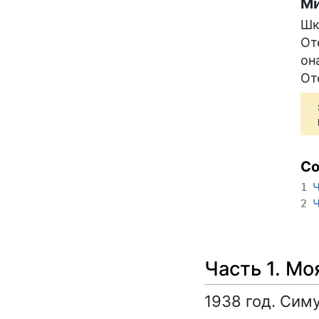
Ми
Шк
От
он
От
С
Ч
1
Ч
2
Часть 1. Мо
1938 год. Сим