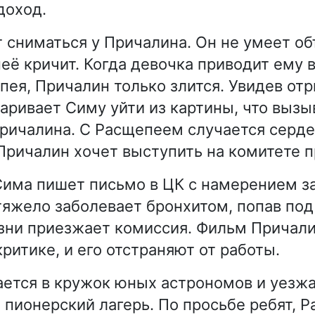
доход.
 сниматься у Причалина. Он не умеет об
неё кричит. Когда девочка приводит ему 
ея, Причалин только злится. Увидев от
аривает Симу уйти из картины, что вызы
ричалина. С Расщепеем случается серде
Причалин хочет выступить на комитете п
Сима пишет письмо в ЦК с намерением з
тяжело заболевает бронхитом, попав под
зни приезжает комиссия. Фильм Причал
ритике, и его отстраняют от работы.
ется в кружок юных астрономов и уезжа
пионерский лагерь. По просьбе ребят, 