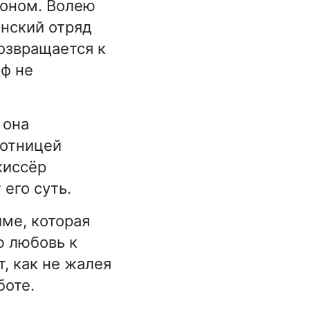
еоном. Волею
анский отряд
возвращается к
аф не
 она
ботницей
жиссёр
его суть.
име, которая
ю любовь к
, как не жалея
боте.