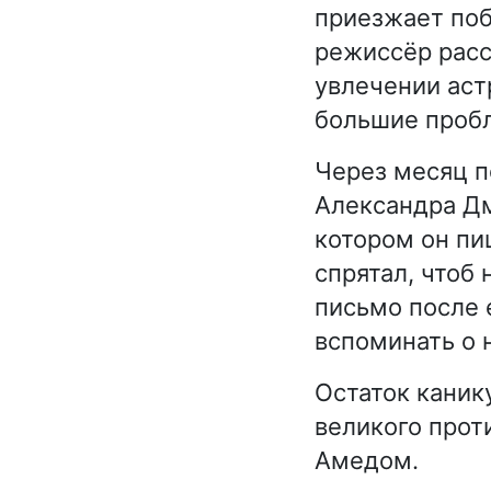
приезжает поб
режиссёр расс
увлечении аст
большие проб
Через месяц п
Александра Дм
котором он пи
спрятал, чтоб
письмо после 
вспоминать о 
Остаток канику
великого прот
Амедом.