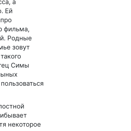
са, а
. Ей
 про
р фильма,
й. Родные
мье зовут
 такого
отец Симы
ицыных
 пользоваться
постной
рибывает
тя некоторое