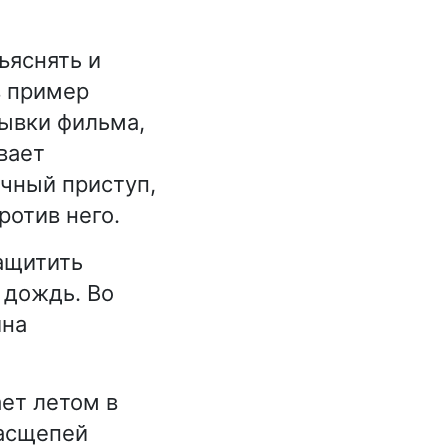
ъяснять и
в пример
рывки фильма,
вает
чный приступ,
ротив него.
ащитить
 дождь. Во
ина
ет летом в
Расщепей