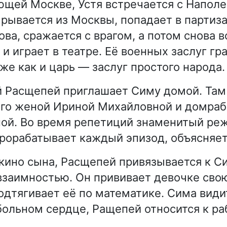
ющей Москве, Устя встречается с Напол
ырывается из Москвы, попадает в партиз
ва, сражается с врагом, а потом снова 
и играет в театре. Её военных заслуг гр
же как и царь — заслуг простого народа.
 Расщепей приглашает Симу домой. Там
его женой Ириной Михайловной и домра
ой. Во время репетиций знаменитый ре
рорабатывает каждый эпизод, объясняет 
 кино сына, Расщепей привязывается к С
взаимностью. Он прививает девочке сво
одтягивает её по математике. Сима видит
 больном сердце, Ращепей относится к ра