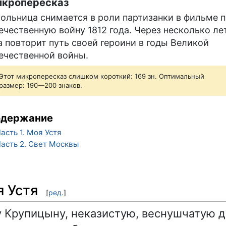
кропересказ
ольница снимается в роли партизанки в фильме 
ечественную войну 1812 года. Через несколько ле
а повторит путь своей героини в годы Великой
ечественной войны.
Этот микропересказ слишком короткий: 169 зн. Оптимальный
размер: 190—200 знаков.
одержание
асть 1. Моя Устя
асть 2. Свет Москвы
я Устя
[
ред.
]
у Крупицыну, неказистую, веснушчатую д