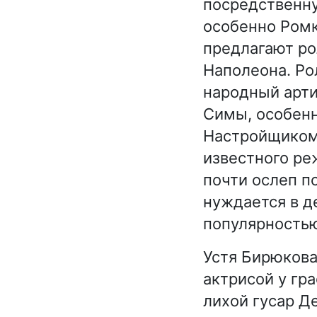
посредственну
особенно Ромк
предлагают ро
Наполеона. Ро
народный арт
Симы, особенн
Настройщиком,
известного ре
почти ослеп п
нуждается в д
популярность
Устя Бирюкова
актрисой у гр
лихой гусар Д