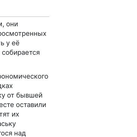
м, они
просмотренных
ь у её
 собирается
трономического
дках
ку от бывшей
есте оставили
тят их
аську
ося над