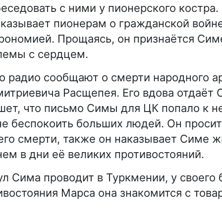
еседовать с ними у пионерского костра.
казывает пионерам о гражданской войне
рономией. Прощаясь, он признаётся Симе
лемы с сердцем.
о радио сообщают о смерти народного а
итриевича Расщепея. Его вдова отдаёт 
шет, что письмо Симы для ЦК попало к не
 не беспокоить больших людей. Он просит
его смерти, также он наказывает Симе ж
нем в дни её великих противостояний.
л Сима проводит в Туркмении, у своего б
ивостояния Марса она знакомится с тов