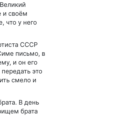
 Великий
 и своём
, что у него
ртиста СССР
Симе письмо, в
му, и он его
 передать это
ить смело и
рата. В день
арищем брата