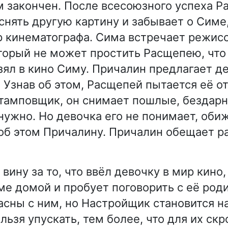
 закончен. После всесоюзного успеха Р
снять другую картину и забывает о Симе
р кинематографа. Сима встречает режис
торый не может простить Расщепею, что 
ял в кино Симу. Причалин предлагает де
 Узнав об этом, Расщепей пытается её от
тамповщик, он снимает пошлые, бездарн
нужно. Но девочка его не понимает, оби
об этом Причалину. Причалин обещает р
вину за то, что ввёл девочку в мир кино
ме домой и пробует поговорить с её род
асны с ним, но Настройщик становится н
льзя упускать, тем более, что для их ск