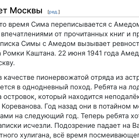
вет Москвы
[
ред.
]
 это время Сима переписывается с Амедо
впечатлениями от прочитанных книг и 
писка Симы с Амедом вызывает ревност
 Ромки Каштана. 22 июня 1941 года Амед
скву.
в качестве пионервожатой отряда из ас
ется в однодневный поход. Ребята на ло
 островок, который находится неподалё
 Кореванова. Год назад они в потайном м
нами на следующий год. Теперь ребята хо
записки исчезли. Подозрение падает на В
ного хулигана, всё время посмеивающег