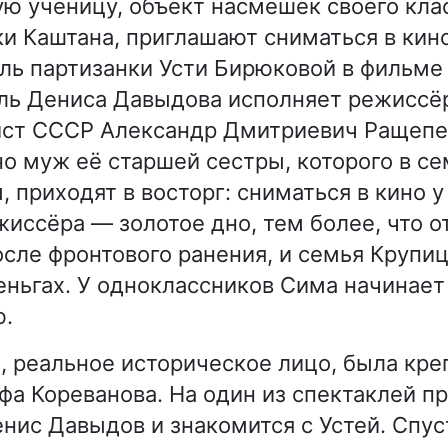
ю ученицу, объект насмешек своего клас
и Каштана, приглашают сниматься в кино
ль партизанки Усти Бирюковой в фильме
ль Дениса Давыдова исполняет режиссё
ист СССР Александр Дмитриевич Ращепе
о муж её старшей сестры, которого в се
 приходят в восторг: сниматься в кино у
жиссёра — золотое дно, тем более, что 
осле фронтового ранения, и семья Круп
еньгах. У одноклассников Сима начинает
ю.
, реальное историческое лицо, была кре
афа Кореванова. На один из спектаклей п
енис Давыдов и знакомится с Устей. Спус