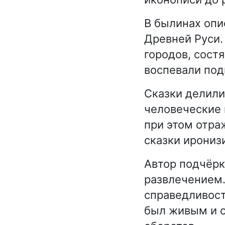
В былинах опи
Древней Руси.
городов, сост
воспевали под
Сказки делили
человеческие 
при этом отра
сказки ирониз
Автор подчёрк
развлечением.
справедливост
был живым и о