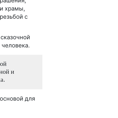
рашения,
и храмы,
резьбой с
 сказочной
 человека.
ной
ной и
а.
 основой для