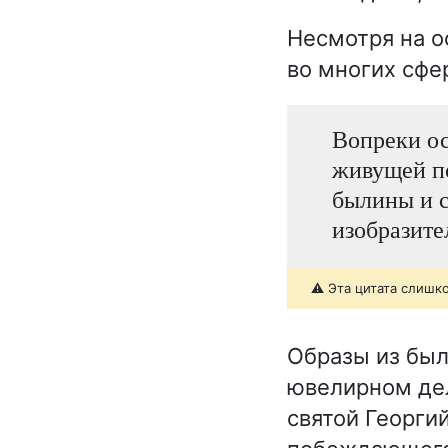
Несмотря на о
во многих сфе
Вопреки о
живущей по
былины и с
изобразите
⚠️ Эта цитата слишк
Образы из был
ювелирном дел
святой Георги