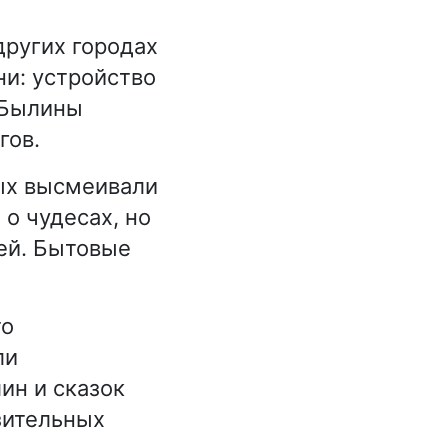
других городах
ни: устройство
. Былины
гов.
ных высмеивали
о чудесах, но
ей. Бытовые
то
ли
ин и сказок
зительных