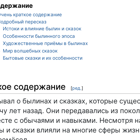
одержание
чень краткое содержание
одробный пересказ
Истоки и влияние былин и сказок
1
Особенности былинного эпоса
2
Художественные приёмы в былинах
3
Мир волшебных сказок
4
Бытовые сказки и их особенности
5
кое содержание
[
ред.
]
ывал о былинах и сказках, которые суще
чу лет назад. Они передавались из покол
сте с обычаями и навыками. Несмотря 
ы и сказки влияли на многие сферы жизн
ремёсел.