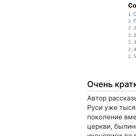
С
О
1
П
2
2.
2.
2.
2.
2.
Очень крат
Автор рассказ
Руси уже тыся
поколение вме
церкви, былин
иконописи до 