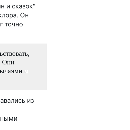
н и сказок"
клора. Он
г точно
ьствовать,
, Они
бычаями и
авались из
и
вными