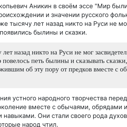
опьевич Аникин в своём эссе "Мир были
роисхождении и значении русского фоль
же тысячу лет назад никто на Руси не мо
 появились былины и сказки.
 лет назад никто на Руси не мог засвидетел
р повелось петь былины и сказывать сказки
жившим об эту пору от предков вместе с о
ния устного народного творчества перед
околение вместе с обычаями, обрядами 
 навыками. Они стали своего рода духо
оторые народ чтил.