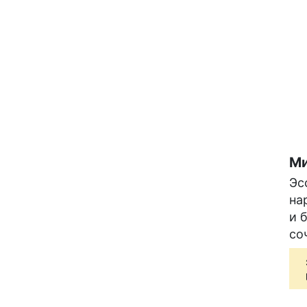
Ми
Эс
на
и 
со