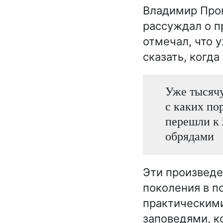
Владимир Прок
рассуждал о п
отмечал, что у
сказать, когда
Уже тысячу
с каких по
перешли к 
обрядами
Эти произведе
поколения в п
практическими
заповедями, к