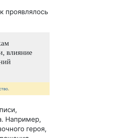
ок проявлялось
кам
и, влияние
ений
ство
.
писи,
а. Например,
очного героя,