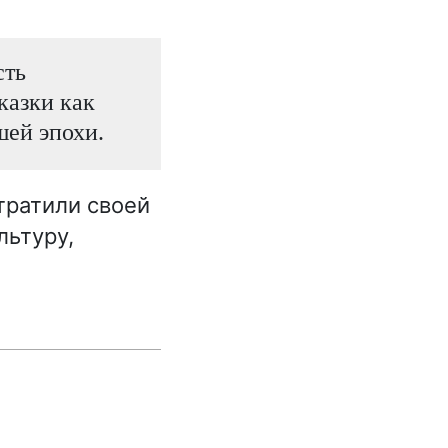
сть
казки как
шей эпохи.
тратили своей
льтуру,