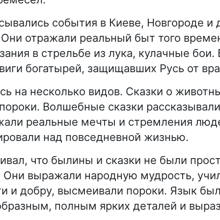
сывались события в Киеве, Новгороде и 
 Они отражали реальный быт того време
язания в стрельбе из лука, кулачные бои
виги богатырей, защищавших Русь от вра
сь на несколько видов. Сказки о живот
пороки. Волшебные сказки рассказывали 
жали реальные мечты и стремления люд
ировали над повседневной жизнью.
ивал, что былины и сказки не были прос
 Они выражали народную мудрость, учи
и и добру, высмеивали пороки. Язык был
бразным, полным ярких деталей и выра