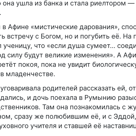
она ушла из банка и стала риелтором —
.
 в Афине «мистические дарования», спо
ь встречу с Богом, но и погубить её. На
 ученицу, что «если душа сумеет… соеди
од силу будут великие изменения». А Аф
ретёт покоя, пока не увидит биологическ
в младенчестве.
уговаривала родителей рассказать ей, от
сдались, и дочь поехала в Румынию разы
ственников. Там она познакомилась с ж
ом, сразу же полюбившим её, и с Эддой
уховного учителя и ставшей её наставниц