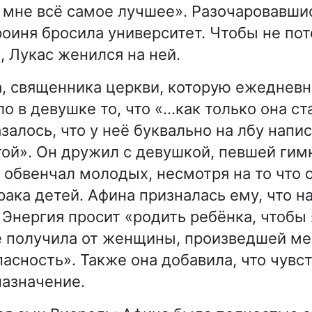
 мне всё самое лучшее». Разочаровавши
роиня бросила университет. Чтобы не пот
 Лукас женился на ней.
, священника церкви, которую ежеднев
ло в девушке то, что «…как только она с
азалось, что у неё буквально на лбу нап
той». Он дружил с девушкой, певшей ги
и обвенчал молодых, несмотря на то что 
рака детей. Афина призналась ему, что 
Энергия просит «родить ребёнка, чтобы 
не получила от женщины, произведшей ме
асность». Также она добавила, что чувст
азначение.