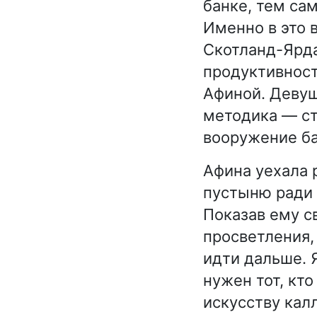
банке, тем са
Именно в это 
Скотланд-Ярда
продуктивност
Афиной. Девуш
методика — ст
вооружение б
Афина уехала 
пустыню ради 
Показав ему с
просветления, 
идти дальше. 
нужен тот, кто
искусству кал