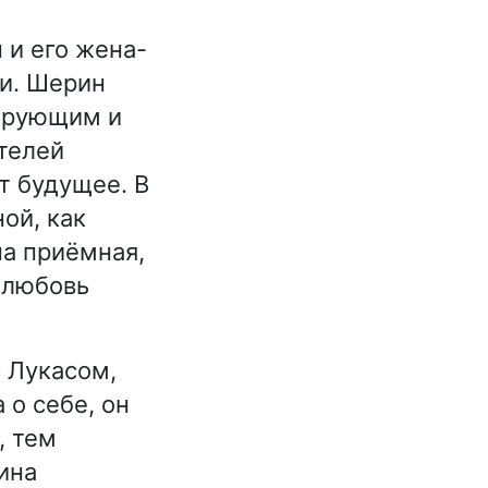
 и его жена-
и. Шерин
верующим и
телей
т будущее. В
ой, как
на приёмная,
а любовь
 Лукасом,
 о себе, он
, тем
ина