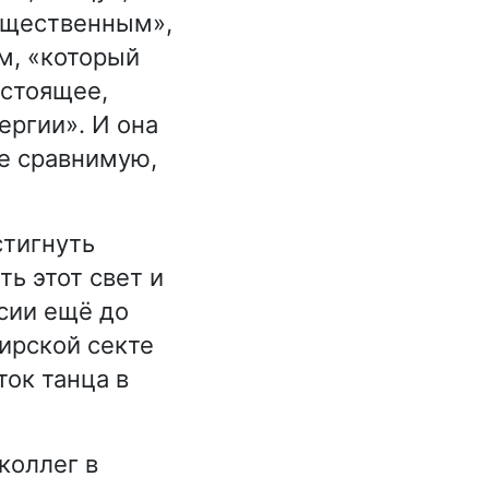
гущественным»,
м, «который
астоящее,
ергии». И она
не сравнимую,
стигнуть
ь этот свет и
ссии ещё до
ирской секте
ок танца в
коллег в