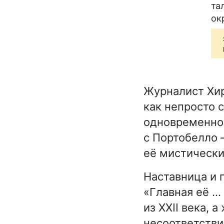
та
ок
Журналист Хир
как непросто 
одновременно 
с Портобелло 
её мистически
Наставница и 
«Главная её .
из XXII века, 
несоответстви