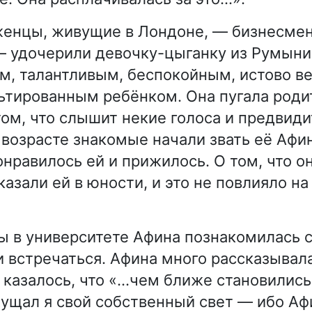
енцы, живущие в Лондоне, — бизнесмен
— удочерили девочку-цыганку из Румыни
м, талантливым, беспокойным, истово 
ьтированным ребёнком. Она пугала роди
том, что слышит некие голоса и предвиди
возрасте знакомые начали звать её Афин
онравилось ей и прижилось. О том, что о
казали ей в юности, и это не повлияло н
ы в университете Афина познакомилась с
 встречаться. Афина много рассказывала
 казалось, что «…чем ближе становились
ущал я свой собственный свет — ибо Аф