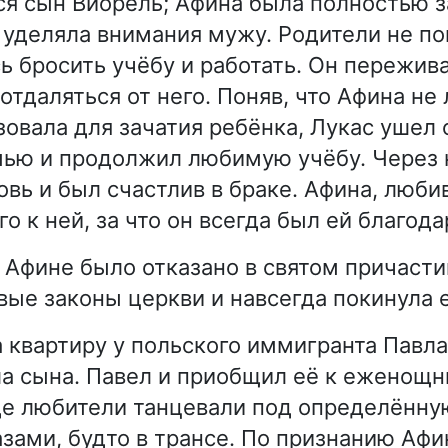
ся сын Виорель; Афина была полностью з
 уделяла внимания мужу. Родители не по
 бросить учёбу и работать. Он переживал
отдаляться от него. Поняв, что Афина не
овала для зачатия ребёнка, Лукас ушел 
мью и продолжил любимую учёбу. Через 
овь и был счастлив в браке. Афина, люби
о к ней, за что он всегда был ей благода
 Афине было отказано в святом причасти
вые законы церкви и навсегда покинула е
 квартиру у польского иммигранта Павла,
ла сына. Павел и приобщил её к еженощ
где любители танцевали под определённу
зами, будто в трансе. По признанию Афи