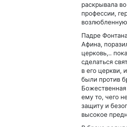
раскрывала во
профессии, ге
возлюбленную,
Падре Фонтана
Афина, порази
церковь,.. пок
сделаться свя
в его церкви, 
были против б
Божественная 
ему то, чего 
защиту и безоп
высокое предн