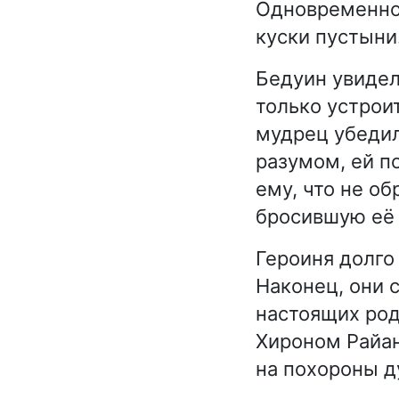
Одновременно 
куски пустыни
Бедуин увидел
только устроит
мудрец убедил
разумом, ей п
ему, что не об
бросившую её 
Героиня долго 
Наконец, они 
настоящих род
Хироном Райан
на похороны д