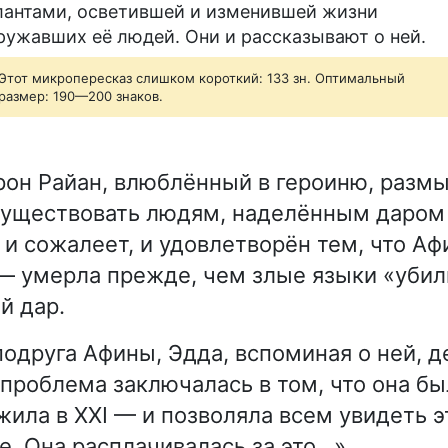
лантами, осветившей и изменившей жизни
ружавших её людей. Они и рассказывают о ней.
Этот микропересказ слишком короткий: 133 зн. Оптимальный
размер: 190—200 знаков.
он Райан, влюблённый в героиню, размы
существовать людям, наделённым даром
и сожалеет, и удовлетворён тем, что А
— умерла прежде, чем злые языки «убили
й дар.
подруга Афины, Эдда, вспоминая о ней, д
.. проблема заключалась в том, что она 
а жила в XXI — и позволяла всем увидеть э
е. Она расплачивалась за это…».