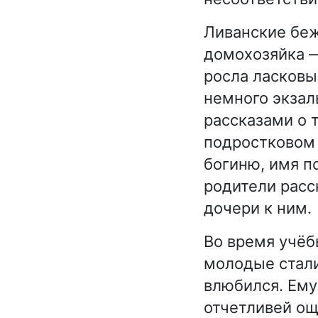
Ливанские беж
домохозяйка 
росла ласковы
немного экзал
рассказами о 
подростковом 
богиню, имя п
родители расс
дочери к ним.
Во время учёб
молодые стали
влюбился. Ему
отчетливей ощ