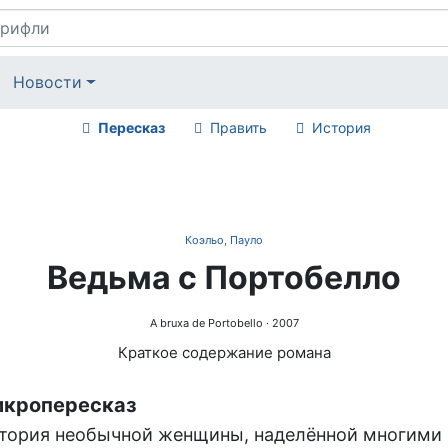
Новости
Пересказ
Править
История
Коэльо, Пауло
Ведьма с Портобелло
A bruxa de Portobello
· 2007
Краткое содержание романа
кропересказ
тория необычной женщины, наделённой многими