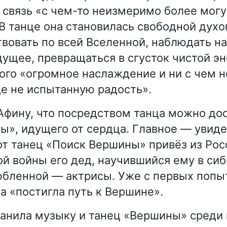
в связь «с чем-то неизмеримо более мо
 В танце она становилась свободной духо
вовать по всей Вселенной, наблюдать н
дущее, превращаться в сгусток чистой эн
того «огромное наслаждение и ни с чем 
е не испытанную радость».
Афину, что посредством танца можно до
ы», идущего от сердца. Главное — увидет
тот танец «Поиск Вершины» привёз из Ро
й войны его дед, научившийся ему в сиб
юбленной — актрисы. Уже с первых попыт
а «постигла путь к Вершине».
анила музыку и танец «Вершины» среди 