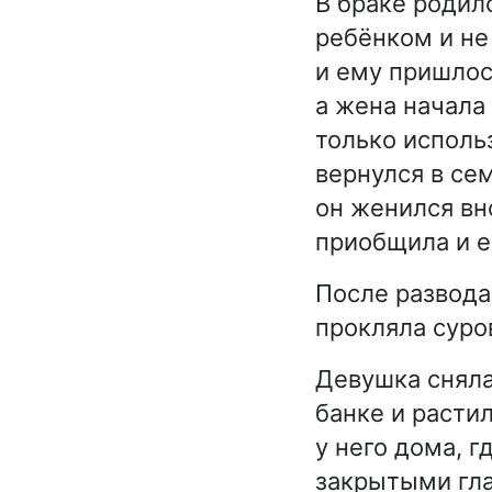
В браке родил
ребёнком и не
и ему пришлось
а жена начала 
только использ
вернулся в се
он женился вн
приобщила и ег
После развода
прокляла суро
Девушка сняла
банке и расти
у него дома, 
закрытыми гла