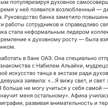
мым популяризируя духовное самосовер
время у неё появился возлюбленный — д
. Руководство банка заметило повышен
и работы сотрудников и справедливо свя
ка стала неформальным лидером коллек
ремление к духовному росту — была взя
анком.
работать в банк ОАЭ. Она специально отп
знакомства с Набилем Альайхи, мудрец
воё искусство танца в экстазе ради духо
девушка заявила: «…Я вижу свет, и свет 
Я больше не могу учиться у себя самой 
 научит меня остальному». Афина училась
лиграфии, развивая внимательность и тер