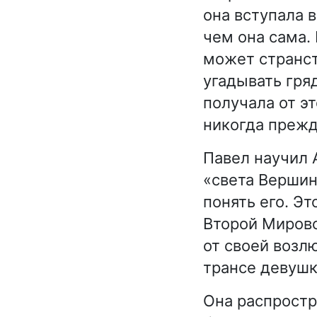
она вступала 
чем она сама.
может странст
угадывать гря
получала от э
никогда прежд
Павел научил 
«света Вершин
понять его. Э
Второй Мирово
от своей возл
трансе девушк
Она распростр