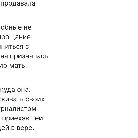
 продавала
собные не
 прощание
ниться с
ина призналась
ую мать,
куда она.
скивать своих
урналистом
, приехавшей
ей в вере.