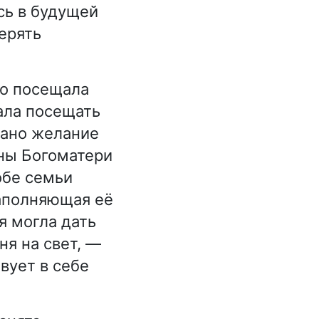
сь в будущей
ерять
но посещала
тала посещать
исано желание
мны Богоматери
обе семьи
наполняющая её
я могла дать
ня на свет, —
вует в себе