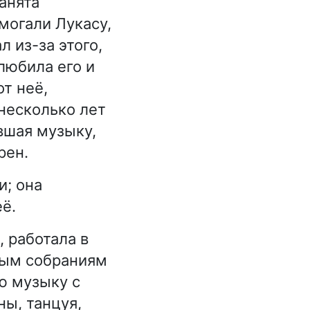
анята
могали Лукасу,
 из-за этого,
 любила его и
от неё,
несколько лет
вшая музыку,
рен.
и; она
ё.
 работала в
ным собраниям
ю музыку с
ны, танцуя,