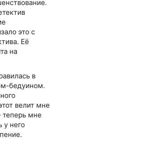
шенствование.
етектив
ие
зало это с
тива. Её
та на
равилась в
ом-бедуином.
вного
этот велит мне
— теперь мне
 у него
пение.