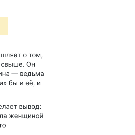
шляет о том,
 свыше. Он
фина — ведьма
» бы и её, и
елает вывод:
была женщиной
то