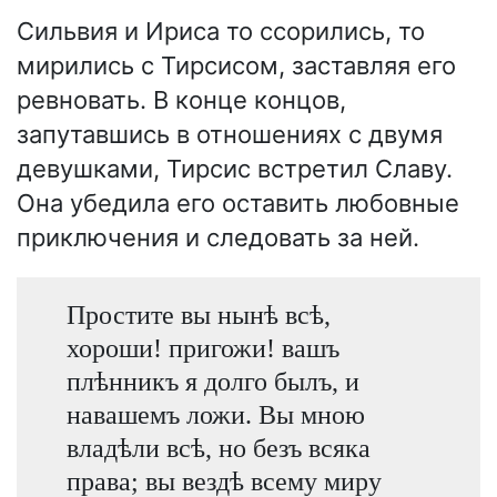
Сильвия и Ириса то ссорились, то
мирились с Тирсисом, заставляя его
ревновать. В конце концов,
запутавшись в отношениях с двумя
девушками, Тирсис встретил Славу.
Она убедила его оставить любовные
приключения и следовать за ней.
Простите вы нынѣ всѣ,
хороши! пригожи! вашъ
плѣнникъ я долго былъ, и
навашемъ ложи. Вы мною
владѣли всѣ, но безъ всяка
права; вы вездѣ всему миру