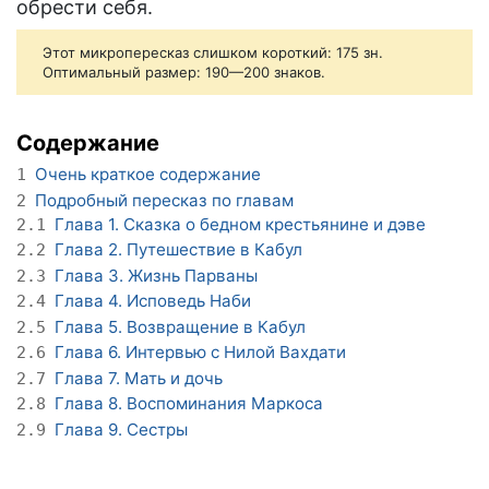
обрести себя.
Этот микропересказ слишком короткий: 175 зн.
Оптимальный размер: 190—200 знаков.
Содержание
Очень краткое содержание
1
Подробный пересказ по главам
2
Глава 1. Сказка о бедном крестьянине и дэве
2.1
Глава 2. Путешествие в Кабул
2.2
Глава 3. Жизнь Парваны
2.3
Глава 4. Исповедь Наби
2.4
Глава 5. Возвращение в Кабул
2.5
Глава 6. Интервью с Нилой Вахдати
2.6
Глава 7. Мать и дочь
2.7
Глава 8. Воспоминания Маркоса
2.8
Глава 9. Сестры
2.9