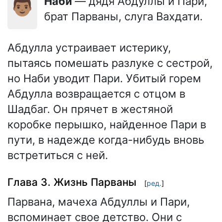
👨🏽
Наби
— дядя Абдуллы и Пари,
брат Парваны, слуга Вахдати.
Абдулла устраивает истерику,
пытаясь помешать разлуке с сестрой,
но Наби уводит Пари. Убитый горем
Абдулла возвращается с отцом в
Шадбаг. Он прячет в жестяной
коробке перышко, найденное Пари в
пути, в надежде когда-нибудь вновь
встретиться с ней.
Глава 3. Жизнь Парваны
[
ред.
]
Парвана, мачеха Абдуллы и Пари,
вспоминает свое детство. Они с