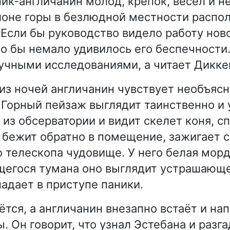
ик-англичанин молод, крепок, весел и не
лоне горы в безлюдной местности распо
 Если бы руководство видело работу нов
но бы немало удивилось его беспечности.
учными исследованиями, а читает Диккен
 из ночей англичанин чувствует необъяс
 Горный пейзаж выглядит таинственно и
 из обсерватории и видит скелет коня, 
 бежит обратно в помещение, зажигает с
 телескопа чудовище. У него белая морда
щегося тумана оно выглядит устрашающ
падает в приступе паники.
тся, а англичанин внезапно встаёт и нап
. Он говорит, что узнал Эстебана и разга