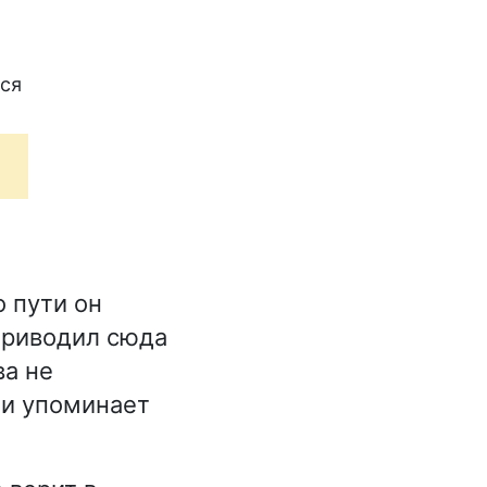
тся
 пути он
 приводил сюда
ва не
 и упоминает