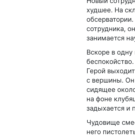
Новый сотрудн
худшее. На ск
обсерватории.
сотрудника, о
занимается на
Вскоре в одну
беспокойство.
Герой выходит
с вершины. Он
сидящее около
на фоне клубя
задыхается и 
Чудовище смеё
него пистолеты