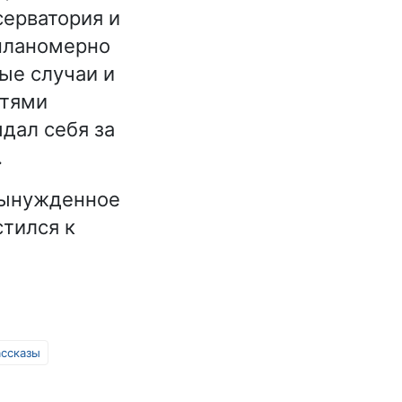
ерватория и
 планомерно
ые случаи и
ртями
дал себя за
.
 вынужденное
стился к
ассказы