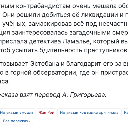
ным контрабандистам очень мешала обс
. Они решили добиться её ликвидации и
 учёных, замаскировав всё под несчастн
ция заинтересовалась загадочными сме
прислала детектива Ламалье, который вы
чтоб усыпить бдительность преступников
товывает Эстебана и благодарит его за
о в горной обсерватории, где он пристра
са.
сказа взят перевод А. Григорьева.
Не указан эмодзи
Жан Рей
Не указан код языка оригинала
Р
Все пересказы