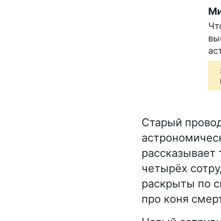
Ми
Чт
вы
ас
Старый провод
астрономическ
рассказывает т
четырёх сотру
раскрыты по с
про коня смерт