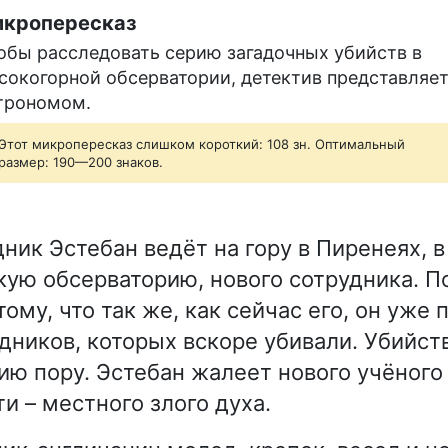
кропересказ
обы расследовать серию загадочных убийств в
сокогорной обсерватории, детектив представляе
трономом.
Этот микропересказ слишком короткий: 108 зн. Оптимальный
размер: 190—200 знаков.
ник Эстебан ведёт на гору в Пиренеях, в
ую обсерваторию, нового сотрудника. По
ому, что так же, как сейчас его, он уже
дников, которых вскоре убивали. Убийст
ию пору. Эстебан жалеет нового учёного
и – местного злого духа.