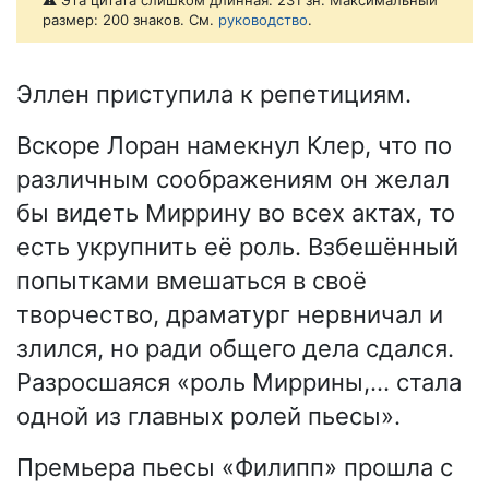
⚠️ Эта цитата слишком длинная: 231 зн. Максимальный
размер: 200 знаков. См.
руководство
.
Эллен приступила к репетициям.
Вскоре Лоран намекнул Клер, что по
различным соображениям он желал
бы видеть Миррину во всех актах, то
есть укрупнить её роль. Взбешённый
попытками вмешаться в своё
творчество, драматург нервничал и
злился, но ради общего дела сдался.
Разросшаяся «роль Миррины,… стала
одной из главных ролей пьесы».
Премьера пьесы «Филипп» прошла с