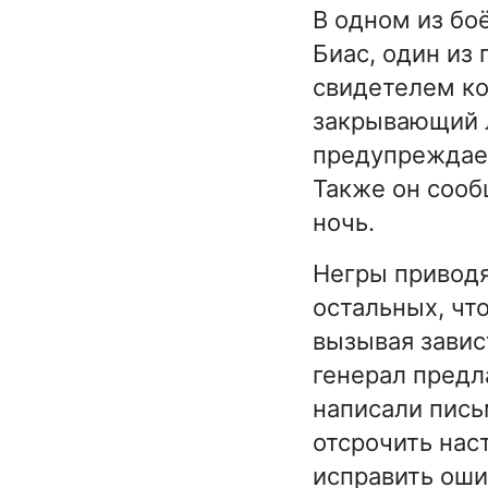
В одном из бо
Биас, один из
свидетелем ко
закрывающий л
предупреждает,
Также он сооб
ночь.
Негры приводя
остальных, чт
вызывая завис
генерал предл
написали пись
отсрочить нас
исправить оши