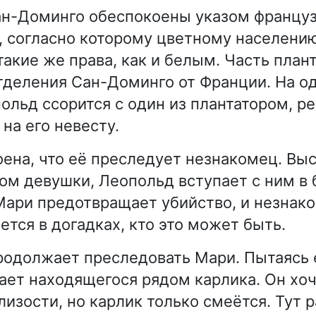
ан-Доминго обеспокоены указом француз
, согласно которому цветному населен
такие же права, как и белым. Часть план
тделения Сан-Доминго от Франции. На о
ольд ссорится с один из плантатором, ре
на его невесту.
ена, что её преследует незнакомец. Выс
ом девушки, Леопольд вступает с ним в 
ари предотвращает убийство, и незнако
ется в догадках, кто это может быть.
одолжает преследовать Мари. Пытаясь 
ает находящегося рядом карлика. Он хоч
лизости, но карлик только смеётся. Тут 