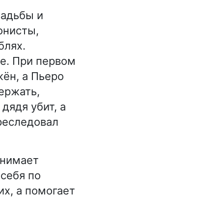
садьбы и
онисты,
блях.
е. При первом
жён, а Пьеро
держать,
дядя убит, а
реследовал
инимает
себя по
их, а помогает