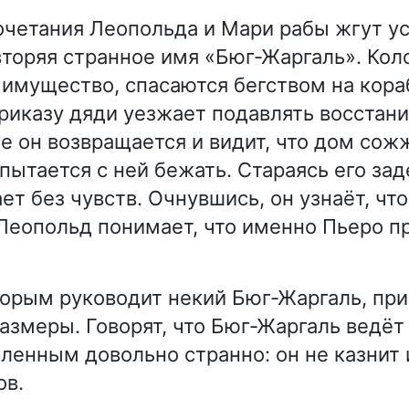
очетания Леопольда и Мари рабы жгут у
вторяя странное имя «Бюг-Жаргаль». Кол
 имущество, спасаются бегством на кора
риказу дяди уезжает подавлять восстани
е он возвращается и видит, что дом сож
пытается с ней бежать. Стараясь его за
т без чувств. Очнувшись, он узнаёт, что 
 Леопольд понимает, что именно Пьеро п
торым руководит некий Бюг-Жаргаль, пр
змеры. Говорят, что Бюг-Жаргаль ведёт 
ленным довольно странно: он не казнит 
ов.