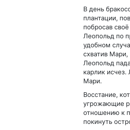
В день бракос
плантации, по
побросав своё
Леопольд по п
удобном случа
схватив Мари, 
Леопольд падае
карлик исчез.
Мари.
Восстание, ко
угрожающие ра
отношению к п
покинуть остр