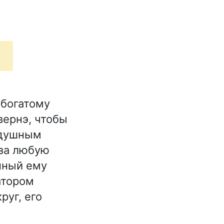
 богатому
вернэ, чтобы
здушным
за любую
нный ему
атором
руг, его