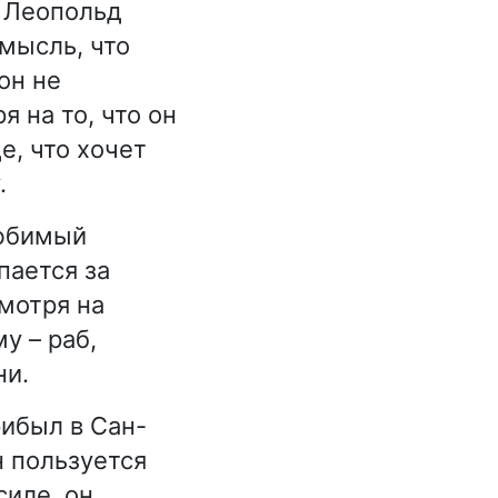
. Леопольд
мысль, что
он не
я на то, что он
е, что хочет
.
любимый
пается за
мотря на
у – раб,
ни.
рибыл в Сан-
н пользуется
иле, он