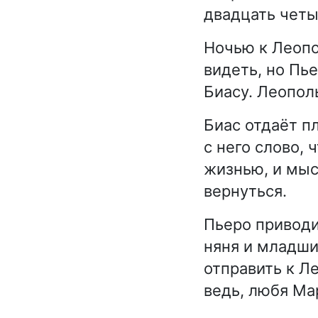
двадцать четы
Ночью к Леопо
видеть, но Пь
Биасу. Леопол
Биас отдаёт пл
с него слово, 
жизнью, и мыс
вернуться.
Пьеро приводи
няня и младший
отправить к Л
ведь, любя Мар