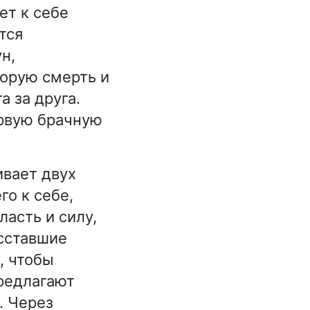
ет к себе
тся
н,
орую смерть и
а за друга.
ервую брачную
ивает двух
го к себе,
асть и силу,
осставшие
, чтобы
предлагают
. Через