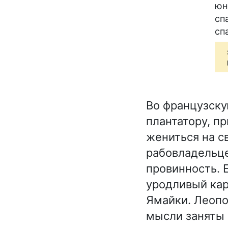
юн
сп
сп
Во французску
плантатору, п
жениться на с
рабовладельц
провинность. 
уродливый кар
Ямайки. Леопо
мысли заняты 