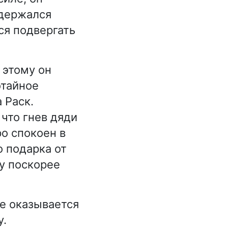
 держался
ся подвергать
 этому он
отайное
 Раск.
что гнев дяди
ро спокоен в
о подарка от
у поскорее
ре оказывается
у.