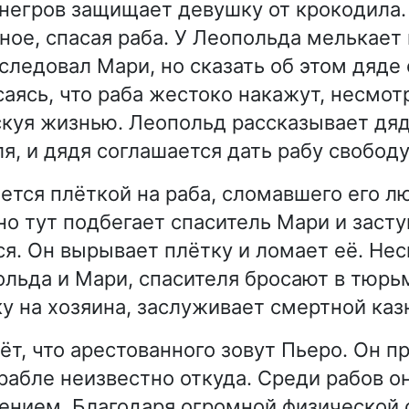
 негров защищает девушку от крокодила
ное, спасая раба. У Леопольда мелькает 
следовал Мари, но сказать об этом дяде 
аясь, что раба жестоко накажут, несмотр
скуя жизнью. Леопольд рассказывает дяд
я, и дядя соглашается дать рабу свободу
ется плёткой на раба, сломавшего его 
но тут подбегает спаситель Мари и засту
я. Он вырывает плётку и ломает её. Нес
льда и Мари, спасителя бросают в тюрьм
у на хозяина, заслуживает смертной каз
ёт, что арестованного зовут Пьеро. Он п
рабле неизвестно откуда. Среди рабов о
нием. Благодаря огромной физической с