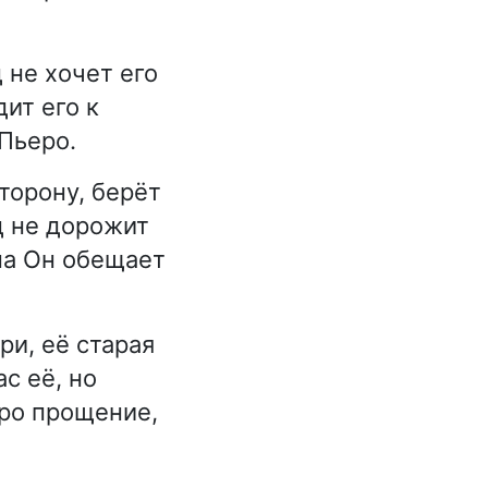
 не хочет его
ит его к
Пьеро.
торону, берёт
д не дорожит
на Он обещает
ри, её старая
с её, но
еро прощение,