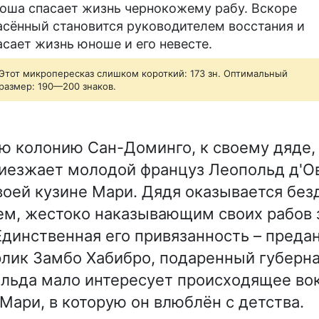
оша спасает жизнь чернокожему рабу. Вскоре
асённый становится руководителем восстания и
асает жизнь юноше и его невесте.
Этот микропересказ слишком короткий: 173 зн. Оптимальный
размер: 190—200 знаков.
ю колонию Сан-Доминго, к своему дяде,
риезжает молодой француз Леопольд д'О
воей кузине Мари. Дядя оказывается бе
ем, жестоко наказывающим своих рабов 
Единственная его привязанность – преда
лик Замбо Хабибро, подаренный губерн
льда мало интересует происходящее вок
Мари, в которую он влюблён с детства.