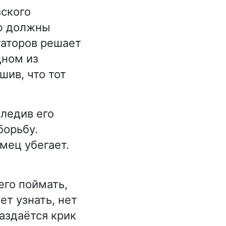
ского
ию должны
таторов решает
дном из
шив, что тот
ледив его
борьбу.
мец убегает.
его поймать,
ет узнать, нет
раздаётся крик