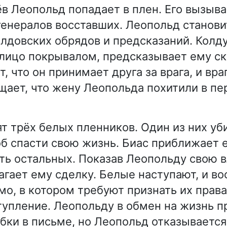
ёв Леопольд попадает в плен. Его вызыва
 генералов восставших. Леопольд станови
лдовских обрядов и предсказаний. Колду
ицо покрывалом, предсказывает ему ск
 что он принимает друга за врага, и враг
щает, что жену Леопольда похитили в п
т трёх белых пленников. Один из них уб
об спасти свою жизнь. Биас приближает е
ть остальных. Показав Леопольду свою вл
агает ему сделку. Белые наступают, и в
мо, в котором требуют признать их права
тупление. Леопольду в обмен на жизнь 
бки в письме, но Леопольд отказывается