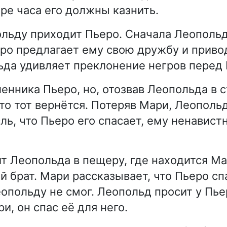
ре часа его должны казнить.
льду приходит Пьеро. Сначала Леопольд
еро предлагает ему свою дружбу и привод
ьда удивляет преклонение негров перед 
енника Пьеро, но, отозвав Леопольда в с
что тот вернётся. Потеряв Мари, Леополь
ль, что Пьеро его спасает, ему ненавист
т Леопольда в пещеру, где находится Ма
 брат. Мари рассказывает, что Пьеро спа
еопольду не смог. Леопольд просит у Пь
и, он спас её для него.