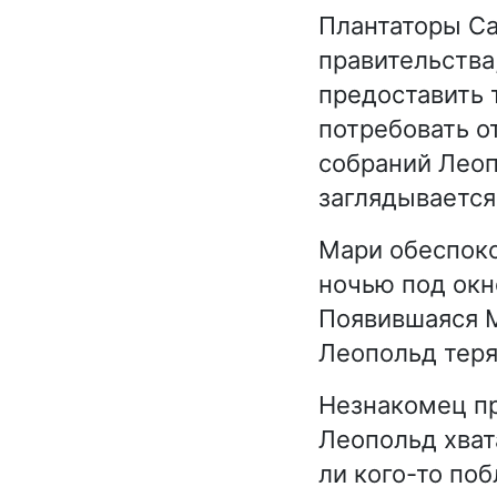
Плантаторы С
правительства
предоставить 
потребовать о
собраний Леоп
заглядывается 
Мари обеспоко
ночью под окн
Появившаяся М
Леопольд теря
Незнакомец пр
Леопольд хват
ли кого-то поб