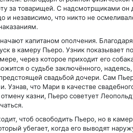
ту за товарищей. С надсмотрщиками он
до и независимо, что никто не осмеливал
наказаниям.
начают капитаном ополчения. Благодаря
уск в камеру Пьеро. Узник показывает п
мере, через которое приходит его собака
ожится о судьбе заключённого, надеясь, 
с предстоящей свадьбой дочери. Сам Пье
и. Узнав, что Мари в качестве свадебног
 отмену казни, Пьеро советует Леопольд
чаться.
одит, чтоб освободить Пьеро, но в каме
оторый убегает, когда его выводят наруж