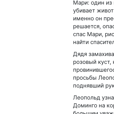
Мари: один из
убивает живот
именно он пре
решается, опас
спас Мари, ри
найти спасител
Дядя замахива
розовый куст, 
провинившегос
просьбы Леопо
поднявший рук
Леопольд узна
Доминго на ко
большим уваже