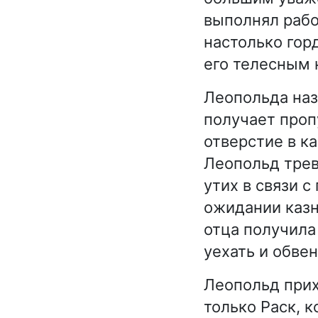
выполнял рабо
настолько гор
его телесным 
Леопольда наз
получает проп
отверстие в ка
Леопольд трев
утих в связи 
ожидании казн
отца получила
уехать и обвен
Леопольд прих
только Раск, к