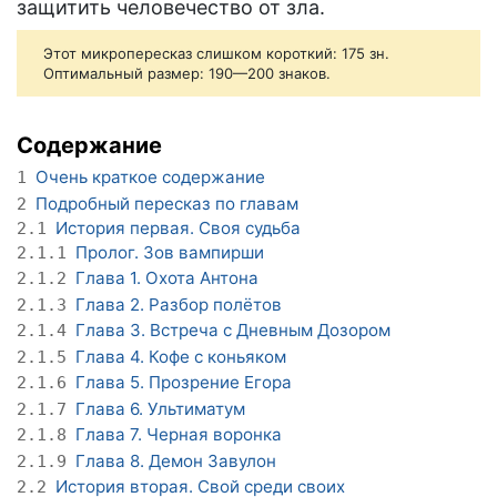
защитить человечество от зла.
Этот микропересказ слишком короткий: 175 зн.
Оптимальный размер: 190—200 знаков.
Содержание
Очень краткое содержание
1
Подробный пересказ по главам
2
История первая. Своя судьба
2.1
Пролог. Зов вампирши
2.1.1
Глава 1. Охота Антона
2.1.2
Глава 2. Разбор полётов
2.1.3
Глава 3. Встреча с Дневным Дозором
2.1.4
Глава 4. Кофе с коньяком
2.1.5
Глава 5. Прозрение Егора
2.1.6
Глава 6. Ультиматум
2.1.7
Глава 7. Черная воронка
2.1.8
Глава 8. Демон Завулон
2.1.9
История вторая. Свой среди своих
2.2