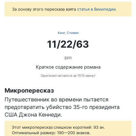
За основу этого пересказа взята
статья в Википедии
.
Кинг, Стивен
11/22/63
2011
Краткое содержание романа
Оригинал читается за 1510 минут
Микропересказ
Путешественник во времени пытается
предотвратить убийство 35-го президента
США Джона Кеннеди.
Этот микропересказ слишком короткий: 93 зн.
Оптимальный размер: 190—200 знаков.