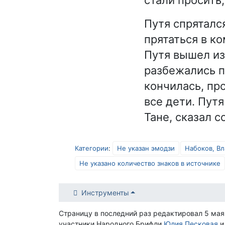
Путя спряталс
прятаться в к
Путя вышел из
разбежались п
кончилась, про
все дети. Путя
Тане, сказал с
Категории
:
Не указан эмодзи
Набоков, В
Не указано количество знаков в источнике
Инструменты
Страницу в последний раз редактировал 5 мая
участники Народного Брифли
Юлия Песковая