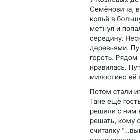
Семёновича, в
копьё в больш
метнул и попа
середину. Нес
деревьями. Пу
горсть. Рядом
нравилась. Пу
милостиво её 
Потом стали и
Тане ещё гость
решили с ним н
решать, кому 
считалку "…вы
стали просить