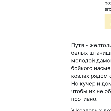
ро
ег
Путя - жёлтол
белых штанишк
молодой дамой
бойкого насме
козлах рядом 
Но кучер и дом
чтобы их не об
противно.
У Козловых де