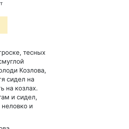
ют
троске, тесных
смуглой
олоди Козлова,
тя сидел на
ь на козлах.
там и сидел,
т неловко и
ова