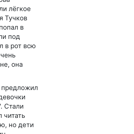
ли лёгкое
я Тучков
попал в
ли под
л в рот всю
очень
не, она
я предложил
 девочки
. Стали
л читать
ю, но дети
ич.