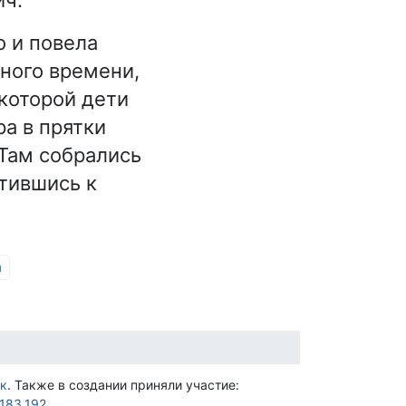
о и повела
много времени,
 которой дети
ра в прятки
 Там собрались
атившись к
ы
к
. Также в создании приняли участие:
.183.192
.