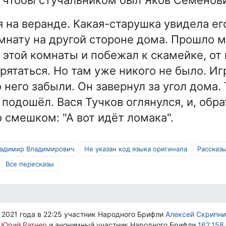
я на веранде. Какая-старушка увидела ег
омнату на другой стороне дома. Прошло 
 этой комнаты и побежал к скамейке, от
рятаться. Но там уже никого не было. Иг
 него забыли. Он завернул за угол дома.
 подошёл. Вася Тучков оглянулся, и, обр
о смешком: "А вот идёт ломака".
ладимир Владимирович
Не указан код языка оригинала
Рассказ
Все пересказы
 2021 года в 22:25 участник Народного Брифли
Алексей Скрипни
и
Юрий Ратнер
и анонимный участник Народного Брифли
162.158