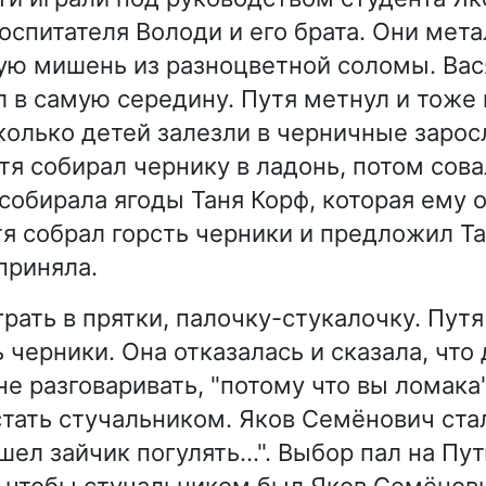
оспитателя Володи и его брата. Они мета
ую мишень из разноцветной соломы. Вас
л в самую середину. Путя метнул и тоже 
колько детей залезли в черничные зарос
тя собирал чернику в ладонь, потом сова
 собирала ягоды Таня Корф, которая ему 
тя собрал горсть черники и предложил Та
приняла.
грать в прятки, палочку-стукалочку. Пут
 черники. Она отказалась и сказала, что
е разговаривать, "потому что вы ломака"
стать стучальником. Яков Семёнович ста
шел зайчик погулять…". Выбор пал на Пут
, чтобы стучальником был Яков Семёнов