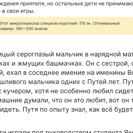
ждения приятеля, но остальные дети не принима
о в свои игры.
Этот микропересказ слишком короткий: 110 зн. Оптимальный
размер: 190—200 знаков.
ицый сероглазый мальчик в нарядной ма
ах и жмущих башмачках. Он с сестрой, 
, ехал в соседнее имение на именины В
шливого мальчика одних с Путей лет. Пу
с кучером, хотя не особенно любил сидет
ашние думали, что он это любит, вот он 
идеть. Путя по опыту знал, как всё буде
ти играли под руководством студента Як