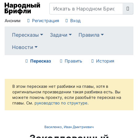
Аноним
Регистрация
Вход
Пересказы
Задачи
Правила
Новости
Пересказ
Править
История
В этом пересказе нет разбивки на главы, хотя в
оригинальном произведении такая разбивка есть. Вы
можете помочь проекту, если разобьёте пересказ на
главы. См.
руководство по структуре
.
Василенко, Иван Дмитриевич