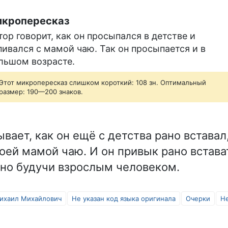
кропересказ
тор говорит, как он просыпался в детстве и
пивался с мамой чаю. Так он просыпается и в
льшом возрасте.
Этот микропересказ слишком короткий: 108 зн. Оптимальный
размер: 190—200 знаков.
вает, как он ещё с детства рано вставал
воей мамой чаю. И он привык рано встава
но будучи взрослым человеком.
ихаил Михайлович
Не указан код языка оригинала
Очерки
Не