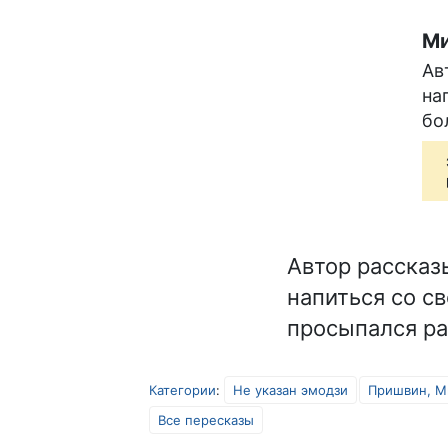
Ми
Ав
на
бо
Автор рассказы
напиться со с
просыпался ра
Категории
:
Не указан эмодзи
Пришвин, М
Все пересказы