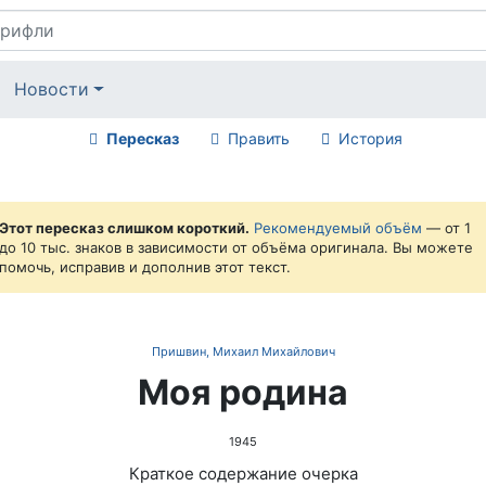
Новости
Пересказ
Править
История
Этот пересказ слишком короткий.
Рекомендуемый объём
— от 1
до 10 тыс. знаков в зависимости от объёма оригинала. Вы можете
помочь, исправив и дополнив этот текст.
Пришвин, Михаил Михайлович
Моя родина
1945
Краткое содержание очерка