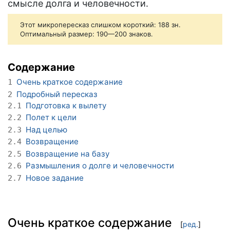
смысле долга и человечности.
Этот микропересказ слишком короткий: 188 зн.
Оптимальный размер: 190—200 знаков.
Содержание
Очень краткое содержание
1
Подробный пересказ
2
Подготовка к вылету
2.1
Полет к цели
2.2
Над целью
2.3
Возвращение
2.4
Возвращение на базу
2.5
Размышления о долге и человечности
2.6
Новое задание
2.7
Очень краткое содержание
[
ред.
]