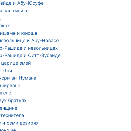
бейде и Абу-Юсуфе
 и паломнике
д
оках
Хишаме и юноше
 невольнице и Абу-Новасе
ар-Рашиде и невольницах
ар-Рашиде и Ситт-Зубейде
и царице змей
ат-Таи
очери ан-Нумана
уширване
нгеле
вух братьях
женщине
итеснителе
е и семи везирях
 юноше