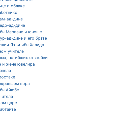
ьце и облаке
аботнике
сам-ад-дине
Бедр-ад-дине
Ибн Мерване и юноше
ур-ад-дине и его брате
ушии Яхьи ибн Халида
ном учителе
ных, погибших от любви
е и жене ювелира
меняле
ростаке
бокравшем вора
ибн Айюбе
чителе
вом царе
Лабтайте