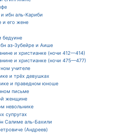
ифе
 и ибн аль-Кариби
е и его жене
и бедуине
ибн аз-Зубейре и Аише
анине и христианке (ночи 412—414)
анине и христианке (ночи 475—477)
тном учителе
ике и трёх девушках
чике и праведном юноше
нном письме
ой женщине
ом невольнике
ых супругах
бн Салиме аль-Бахили
Петровиче (Андреев)