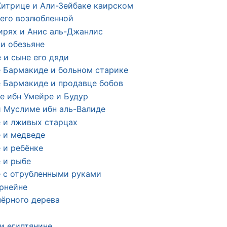
Хитрице и Али-Зейбаке каирском
 его возлюбленной
зирях и Анис аль-Джанлис
 и обезьяне
 и сыне его дяди
 Бармакиде и больном старике
 Бармакиде и продавце бобов
е ибн Умейре и Будур
и Муслиме ибн аль-Валиде
 и лживых старцах
 и медведе
 и ребёнке
 и рыбе
 с отрубленными руками
арнейне
чёрного дерева
и египтянине