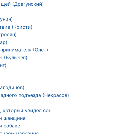
 щей (Драгунский)
унин)
твие (Кристи)
тросян)
ар)
принимателя (Олет)
ы (Булычёв)
нг)
(Млодинов)
адного подъезда (Некрасов)
, который увидел сон
 и женщине
и собаке
стивом царевиче