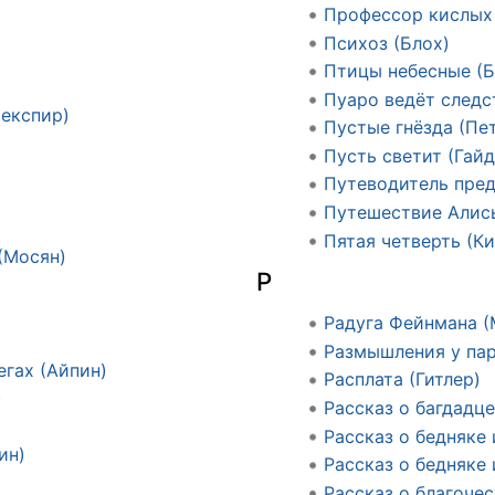
Профессор кислых
Психоз (Блох)
Птицы небесные (Б
Пуаро ведёт следс
експир)
Пустые гнёзда (Пе
Пусть светит (Гайд
Путеводитель пред
Путешествие Алис
Пятая четверть (Ки
(Мосян)
Р
Радуга Фейнмана 
Размышления у пар
егах (Айпин)
Расплата (Гитлер)
)
Рассказ о багдадце
Рассказ о бедняке
ин)
Рассказ о бедняке 
Рассказ о благоче