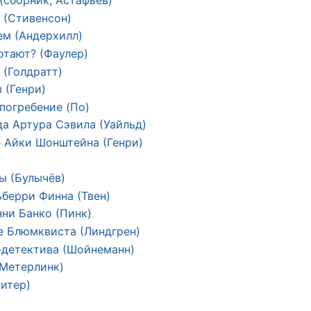
(сборник, Астафьев)
 (Стивенсон)
ем (Андерхилл)
отают? (Фаулер)
 (Голдратт)
 (Генри)
погребение (По)
а Артура Сэвила (Уайльд)
 Айки Шонштейна (Генри)
ы (Булычёв)
берри Финна (Твен)
ни Банко (Пинк)
е Блюмквиста (Линдгрен)
-детектива (Шойнеманн)
(Метерлинк)
итер)
)