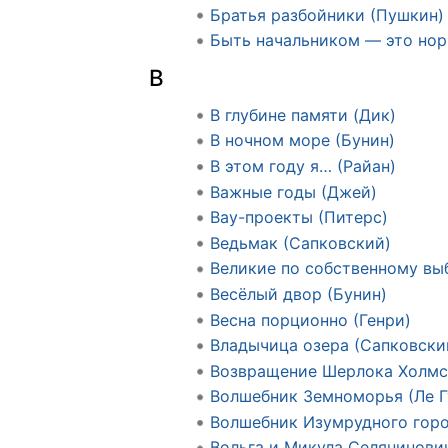
Братья разбойники (Пушкин)
Быть начальником — это нор
В
В глубине памяти (Дик)
В ночном море (Бунин)
В этом году я… (Райан)
Важные годы (Джей)
Вау-проекты (Питерс)
Ведьмак (Сапковский)
Великие по собственному вы
Весёлый двор (Бунин)
Весна порционно (Генри)
Владычица озера (Сапковски
Возвращение Шерлока Холмс
Волшебник Земноморья (Ле Г
Волшебник Изумрудного горо
Вольга и Микула Селянинови