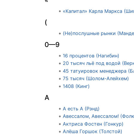
«Капитал» Карла Маркса (Ши
(
(Не)послушные рынки (Манде
0—9
16 процентов (Нагибин)
20 тысяч льё под водой (Вер
45 татуировок менеджера (Б
75 тысяч (Шолом-Алейхем)
1408 (Кинг)
А
А есть А (Рэнд)
Авессалом, Авессалом! (Фолк
Актриса Фостен (Гонкур)
Алёша Горшок (Толстой)