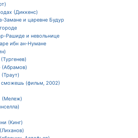
от)
родах (Диккенс)
з-Замане и царевне Будур
 городе
ар-Рашиде и невольнице
аре ибн ан-Нумане
ин)
(Тургенев)
 (Абрамов)
(Траут)
 сможешь (фильм, 2002)
 (Мележ)
нселла)
ни (Кинг)
(Лиханов)