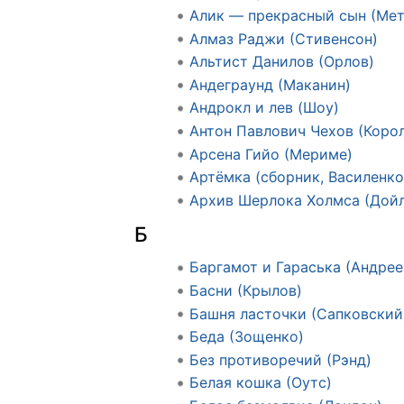
Алик — прекрасный сын (Мет
Алмаз Раджи (Стивенсон)
Альтист Данилов (Орлов)
Андеграунд (Маканин)
Андрокл и лев (Шоу)
Антон Павлович Чехов (Коро
Арсена Гийо (Мериме)
Артёмка (сборник, Василенко
Архив Шерлока Холмса (Дойл
Б
Баргамот и Гараська (Андрее
Басни (Крылов)
Башня ласточки (Сапковский
Беда (Зощенко)
Без противоречий (Рэнд)
Белая кошка (Оутс)