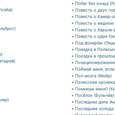
Побег без конца (Р
псайд)
Повесть о двух го
Повесть о Камар-а
Повесть о медном
льброт)
Повесть о Харуне 
Повесть о царе Ом
Под фонарём (Лид
Поездка в Полесье 
н)
Поездка в прошлое
атырев)
Позиционирование 
Поймай меня, если
Пол мозга (Мойр)
Полесская хроника
Помнишь меня? (Ки
Посёлок (Булычёв)
нер)
Последнее дело Ам
Последние холода 