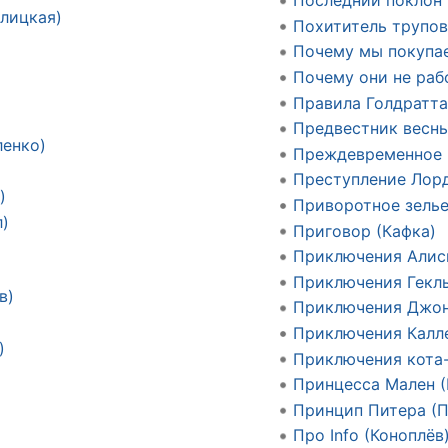
Последний поклон 
лицкая)
Похититель трупов
Почему мы покупа
Почему они не раб
Правила Голдратта
Предвестник весны
ленко)
Преждевременное 
Преступление Лорд
)
Приворотное зелье
)
Приговор (Кафка)
Приключения Алис
Приключения Гекль
в)
Приключения Джон
Приключения Калл
)
Приключения кота
Принцесса Мален 
Принцип Питера (П
Про Info (Коноплёв