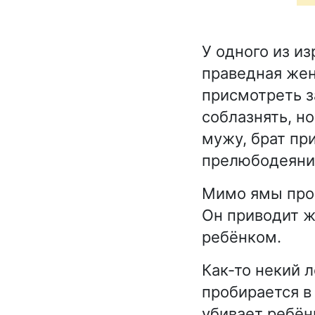
У одного из и
праведная жен
присмотреть з
соблазнять, н
мужу, брат пр
прелюбодеянии
Мимо ямы прох
Он приводит ж
ребёнком.
Как-то некий 
пробирается в 
убивает ребён