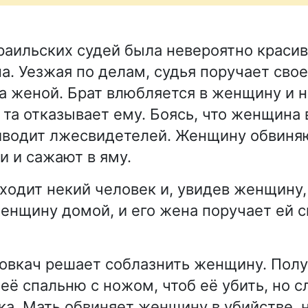
зраильских судей была невероятно красив
а. Уезжая по делам, судья поручает сво
а женой. Брат влюбляется в женщину и н
о та отказывает ему. Боясь, что женщина
иводит лжесвидетелей. Женщину обвиня
 и сажают в яму.
одит некий человек и, увидев женщину, 
енщину домой, и его жена поручает ей с
ловкач решает соблазнить женщину. Полу
её спальню с ножом, чтоб её убить, но 
ка. Мать обвиняет женщину в убийстве, 