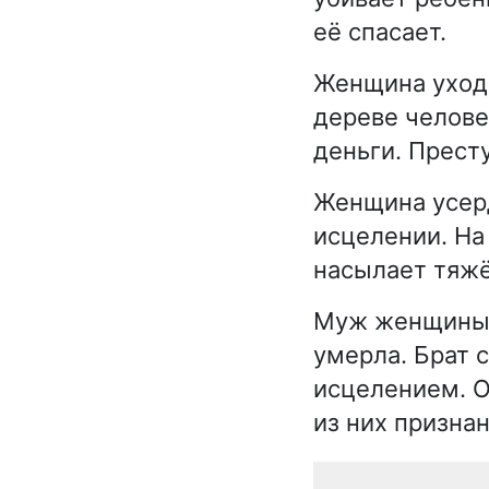
её спасает.
Женщина уходит
дереве человек
деньги. Прест
Женщина усерд
исцелении. На
насылает тяжё
Муж женщины в
умерла. Брат 
исцелением. О
из них признан