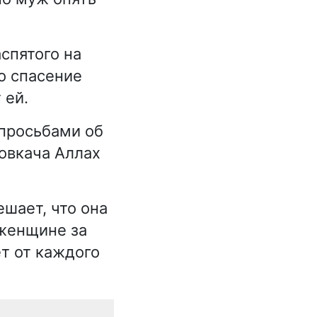
аспятого на
го спасение
 ей.
просьбами об
ловкача Аллах
шает, что она
 женщине за
т от каждого