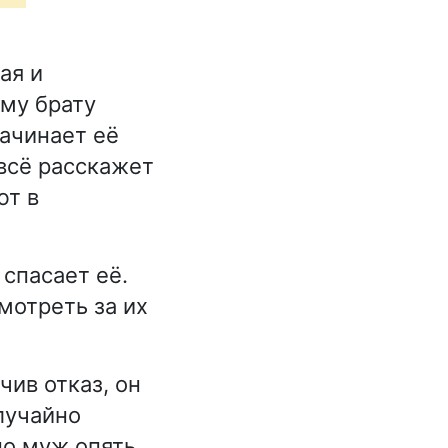
ая и
ему брату
ачинает её
 всё расскажет
ют в
спасает её.
мотреть за их
чив отказ, он
случайно
но муж опять