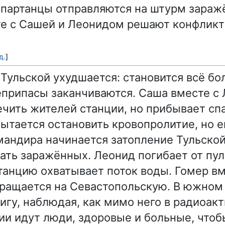
партанцы отправляются на штурм зараж
те с Сашей и Леонидом решают конфликт
д.
]
Тульской ухудшается: становится всё бо
еприпасы заканчиваются. Саша вместе с
чить жителей станции, но прибывает сп
пытается остановить кровопролитие, но е
мандира начинается затопление Тульской
ать заражённых. Леонид погибает от пул
станцию охватывает поток воды. Гомер вм
ращается на Севастопольскую. В южном
игу, наблюдая, как мимо него в радиоак
ии идут люди, здоровые и больные, что