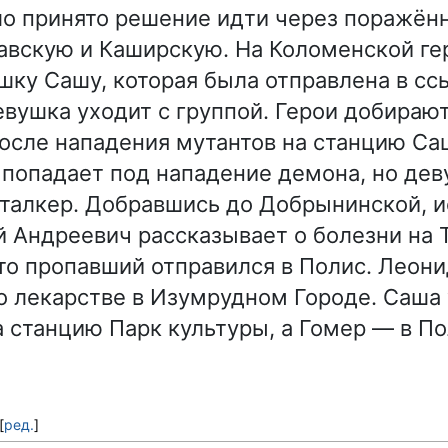
о принято решение идти через поражён
авскую и Каширскую. На Коломенской ге
шку Сашу, которая была отправлена в сс
евушка уходит с группой. Герои добираю
осле нападения мутантов на станцию Саш
 попадает под нападение демона, но дев
талкер. Добравшись до Добрынинской, и
й Андреевич рассказывает о болезни на Т
что пропавший отправился в Полис. Леон
о лекарстве в Изумрудном Городе. Саша 
 станцию Парк культуры, а Гомер — в По
[
ред.
]