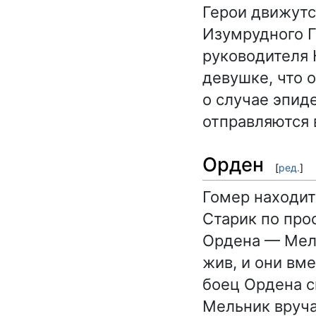
Герои движутс
Изумрудного Г
руководителя 
девушке, что 
о случае эпид
отправляются 
Орден
[
ред.
]
Гомер находит
Старик по про
Ордена — Мель
жив, и они вм
боец Ордена с
Мельник вруча