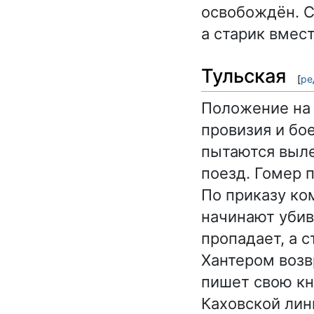
освобождён. С
а старик вмес
Тульская
[
ре
Положение на 
провизия и бо
пытаются выле
поезд. Гомер 
По приказу ко
начинают убив
пропадает, а 
Хантером возв
пишет свою кн
Каховской лин