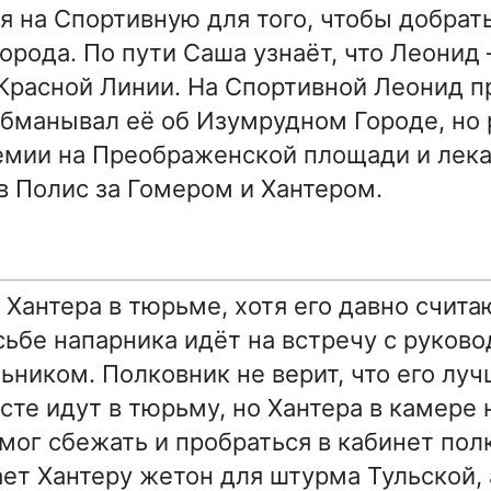
я на Спортивную для того, чтобы добрат
орода. По пути Саша узнаёт, что Леонид
Красной Линии. На Спортивной Леонид п
обманывал её об Изумрудном Городе, но
емии на Преображенской площади и лека
в Полис за Гомером и Хантером.
 Хантера в тюрьме, хотя его давно счит
сьбе напарника идёт на встречу с руков
ником. Полковник не верит, что его луч
есте идут в тюрьму, но Хантера в камере
мог сбежать и пробраться в кабинет пол
ет Хантеру жетон для штурма Тульской,