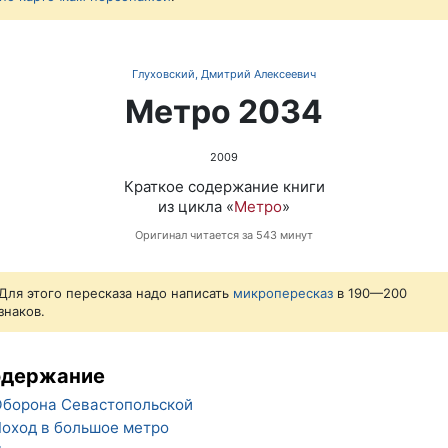
Глуховский, Дмитрий Алексеевич
Метро 2034
2009
Краткое содержание книги
из цикла «
Метро
»
Оригинал читается за 543 минут
Для этого пересказа надо написать
микропересказ
в 190—200
знаков.
одержание
борона Севастопольской
оход в большое метро