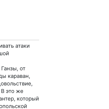
вать атаки
ьшой
Ганзы, от
ды караван,
довольствие,
 В это же
антер, который
топольской