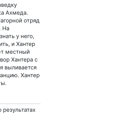
зведку
ка Ахмеда.
Нагорной отряд
. На
нать у него,
ть, и Хантер
ает местный
вор Хантера с
ая выливается
танцию. Хантер
ты.
 результатах