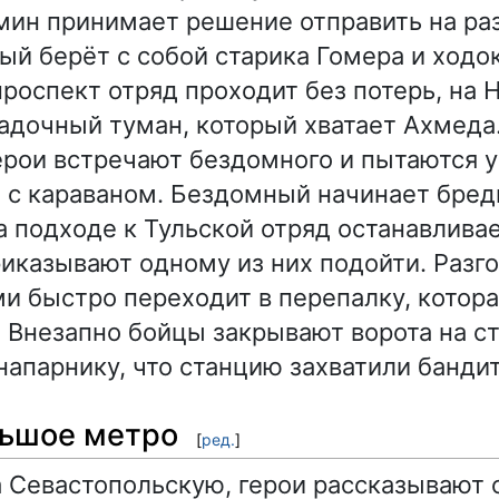
ин принимает решение отправить на ра
рый берёт с собой старика Гомера и ходо
роспект отряд проходит без потерь, на 
гадочный туман, который хватает Ахмеда
ерои встречают бездомного и пытаются уз
 с караваном. Бездомный начинает бреди
На подходе к Тульской отряд останавлив
иказывают одному из них подойти. Разго
и быстро переходит в перепалку, котор
. Внезапно бойцы закрывают ворота на с
напарнику, что станцию захватили банди
льшое метро
[
ред.
]
 Севастопольскую, герои рассказывают о