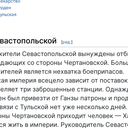
екарство
Орден
ульская
вастопольской
[
ред.
]
жители Севастопольской вынуждены отби
адающих со стороны Чертановской. Бол
ителей является нехватка боеприпасов.
ая империя всецело зависит от поставок 
деляет три заброшенные станции. Однаж
н был привезти от Ганзы патроны и про
вязи с Тульской нет уже несколько дней.
оны Чертановской приходит человек — Х
ся жить в империи. Руководитель Севас