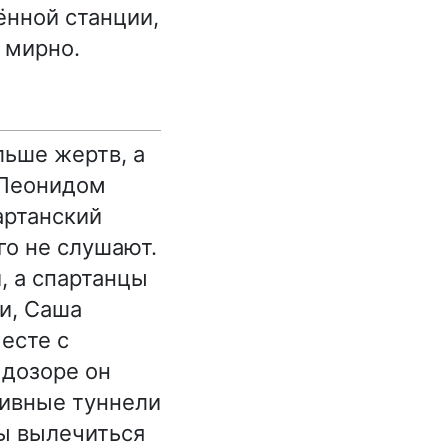
ённой станции,
 мирно.
льше жертв, а
 Леонидом
артанский
го не слушают.
, а спартанцы
и, Саша
есте с
 дозоре он
тивные туннели
бы вылечиться