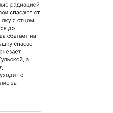
ные радиацией
рои спасают от
ылку с отцом
тся до
а сбегает на
ушку спасает
счезает
ульской, а
ид
уходит с
лис за