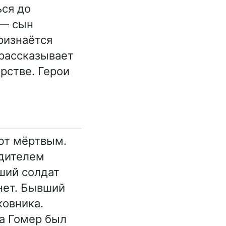
ься до
 — сын
ризнаётся
 рассказывает
рстве. Герои
ают мёртвым.
одителем
ший солдат
 нет. Бывший
ковника.
 а Гомер был