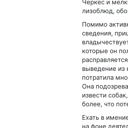
Черкес и мелк
лизоблюд, обо
Помимо актив
сведения, при
владычествует
которые он по
расправляется
выведение из 
потратила мно
Она подозревае
извести собак
более, что по
Ехать в имени
на фоне деяте