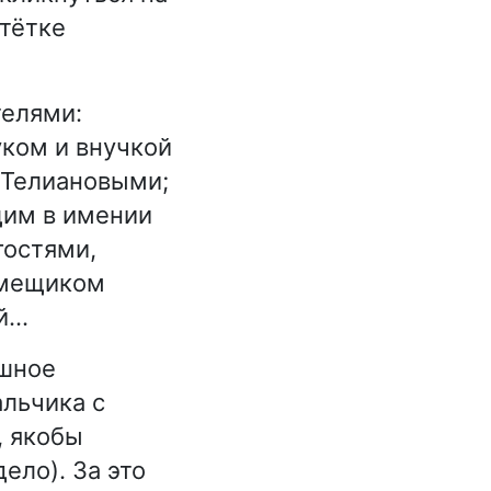
 тётке
телями:
уком и внучкой
 Телиановыми;
щим в имении
гостями,
омещиком
...
ашное
льчика с
, якобы
ело). За это