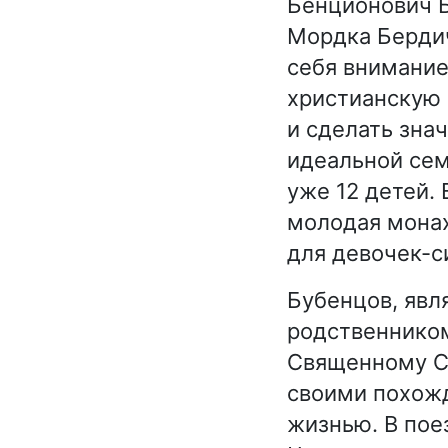
Бенционович Б
Мордка Бердич
себя внимание
христианскую 
и сделать зна
идеальной сем
уже 12 детей.
молодая монах
для девочек-с
Бубенцов, явл
родственником
Священному Си
своими похожд
жизнью. В пое