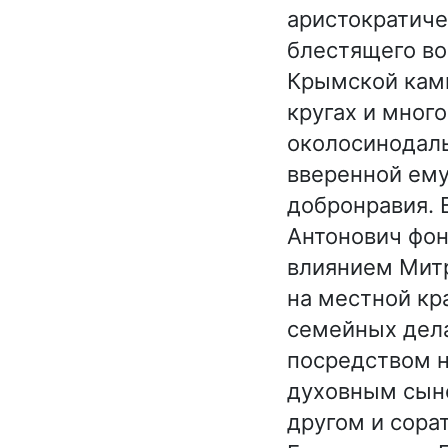
аристократиче
блестящего во
Крымской камп
кругах и мног
околосинодаль
вверенной ему
добронравия. 
Антонович фон
влиянием Мит
на местной кр
семейных дела
посредством н
духовным сын
другом и сора