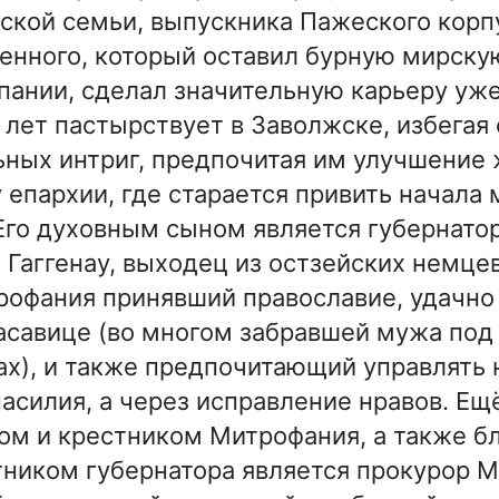
ской семьи, выпускника Пажеского корп
енного, который оставил бурную мирску
ании, сделал значительную карьеру уже
о лет пастырствует в Заволжске, избегая
ных интриг, предпочитая им улучшение 
 епархии, где старается привить начала
Его духовным сыном является губернато
 Гаггенау, выходец из остзейских немцев
рофания принявший православие, удачн
асавице (во многом забравшей мужа под 
х), и также предпочитающий управлять 
асилия, а через исправление нравов. Ещ
ом и крестником Митрофания, а также 
тником губернатора является прокурор 