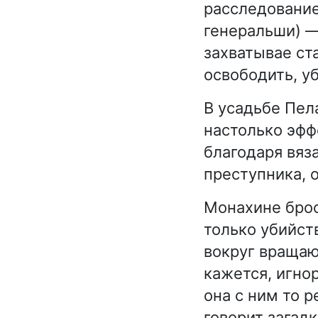
расследование
генеральши) —
захватывае ст
освободить, уб
В усадьбе Пел
настолько эфф
благодаря вяз
преступника, 
Монахине брос
только убийст
вокруг вращаю
кажется, игно
она с ним то р
говорит загад