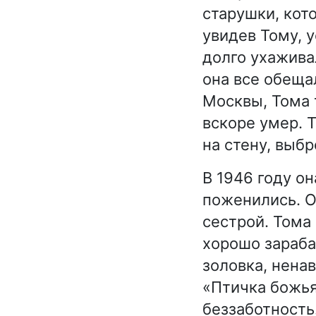
старушки, кот
увидев Тому, 
долго ухажива
она все обещал
Москвы, Тома 
вскоре умер. 
на стену, выб
В 1946 году о
поженились. О
сестрой. Тома
хорошо зараба
золовка, нена
«Птичка божья
беззаботность