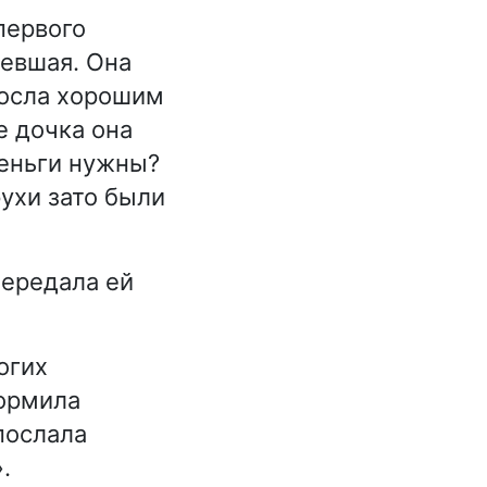
первого
ревшая. Она
росла хорошим
е дочка она
 деньги нужны?
рухи зато были
передала ей
огих
кормила
послала
.