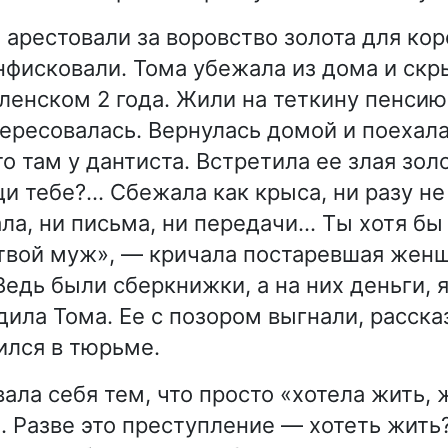
о арестовали за воровство золота для кор
фисковали. Тома убежала из дома и скр
ленском 2 года. Жили на теткину пенси
тересовалась. Вернулась домой и поехала
о там у дантиста. Встретила ее злая зол
и тебе?… Сбежала как крыса, ни разу не
ала, ни письма, ни передачи… Ты хотя бы
 твой муж», — кричала постаревшая жен
едь были сберкнижки, а на них деньги, я
ила Тома. Ее с позором выгнали, рассказ
ился в тюрьме.
ала себя тем, что просто «хотела жить, 
. Разве это преступление — хотеть жить