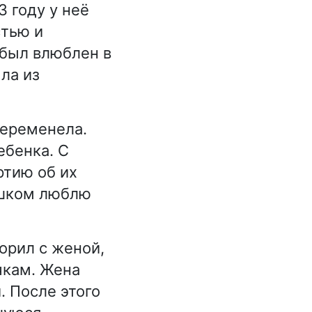
3 году у неё
стью и
 был влюблен в
ыла из
беременела.
ебенка. С
ртию об их
ишком люблю
ворил с женой,
чкам. Жена
. После этого