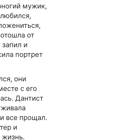
оногий мужик,
влюбился,
 пожениться,
 отошла от
 запил и
сила портрет
лся, они
месте с его
ась. Дантист
уживала
и все прощал.
тер и
 жизнь.