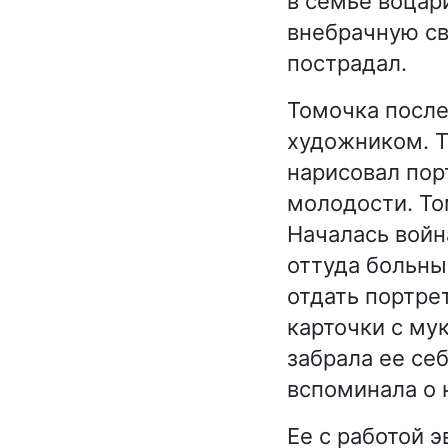
в семье воцар
внебрачную св
пострадал.
Томочка после
художником. Т
нарисовал пор
молодости. То
Началась войн
оттуда больны
отдать портрет
карточки с мук
забрала ее се
вспоминала о 
Ее с работой э