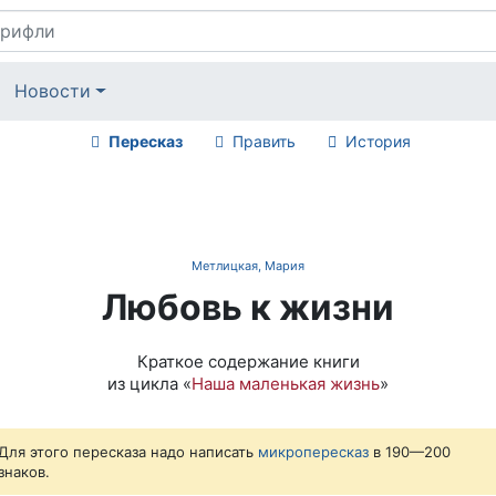
Новости
Пересказ
Править
История
Метлицкая, Мария
Любовь к жизни
Краткое содержание книги
из цикла «
Наша маленькая жизнь
»
Для этого пересказа надо написать
микропересказ
в 190—200
знаков.