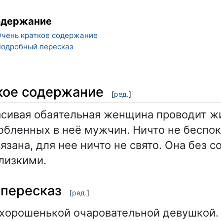
одержание
чень краткое содержание
одробный пересказ
кое содержание
[
ред.
]
сивая обаятельная женщина проводит ж
бленных в неё мужчин. Ничто не беспоко
язана, для нее ничто не свято. Она без 
близкими.
пересказ
[
ред.
]
хорошенькой очаровательной девушкой.