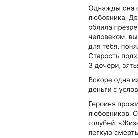
Однажды она о
любовника. Дв
облила презре
человеком, выу
для тебя, поня
Старость подхо
3 дочери, зять
Вскоре одна и
деньги с усло
Героиня прожи
любовников. О
голубей. «Жиз
легкую смерть