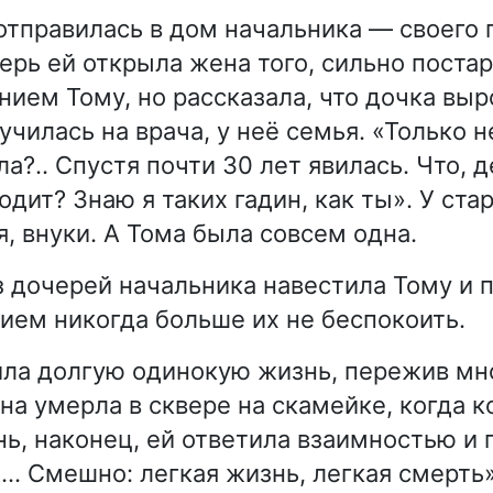
тправилась в дом начальника — своего 
ерь ей открыла жена того, сильно поста
нием Тому, но рассказала, что дочка вы
чилась на врача, у неё семья. «Только н
ла?.. Спустя почти 30 лет явилась. Что,
дит? Знаю я таких гадин, как ты». У ста
я, внуки. А Тома была совсем одна.
з дочерей начальника навестила Тому и 
вием никогда больше их не беспокоить.
ла долгую одинокую жизнь, пережив мн
на умерла в сквере на скамейке, когда 
нь, наконец, ей ответила взаимностью и 
… Смешно: легкая жизнь, легкая смерть»