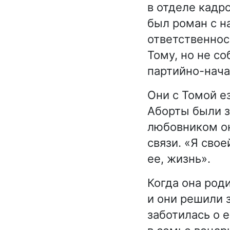
в отделе кадр
был роман с н
ответственнос
Тому, но не со
партийно-нача
Они с Томой е
Аборты были з
любовником он
связи. «Я сво
ее, жизнь».
Когда она роди
и они решили 
заботилась о е