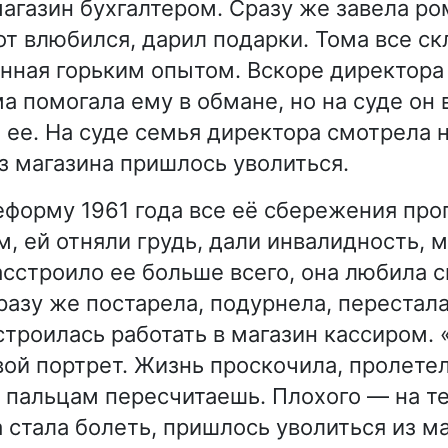
магазин бухгалтером. Сразу же завела ро
от влюбился, дарил подарки. Тома все ск
енная горьким опытом. Вскоре директора
а помогала ему в обмане, но на суде он 
 ее. На суде семья директора смотрела н
з магазина пришлось уволиться.
форму 1961 года все её сбережения про
м, ей отняли грудь, дали инвалидность, 
асстроило ее больше всего, она любила с
сразу же постарела, подурнела, перестал
строилась работать в магазин кассиром. 
вой портрет. Жизнь проскочила, пролетел
 пальцам пересчитаешь. Плохого — на те
 стала болеть, пришлось уволиться из ма