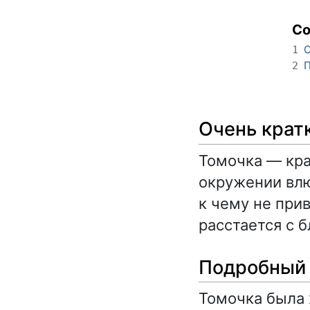
С
О
1
П
2
Очень крат
Томочка — кра
окружении влю
к чему не прив
расстается с 
Подробный 
Томочка была 