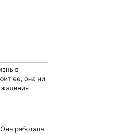
изнь в
ит ее, она ни
сожаления
 Она работала