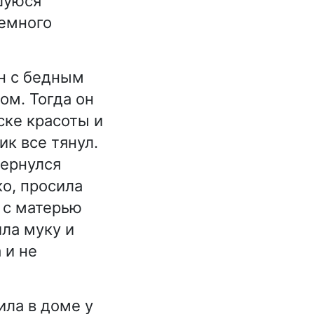
шуюся
немного
н с бедным
ом. Тогда он
ске красоты и
ик все тянул.
Вернулся
о, просила
х с матерью
ила муку и
 и не
ила в доме у