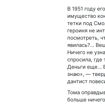
В 1951 году ег
имущество кон
тетки под Смо
героиня не ин
посмотреть, чт
явилась?… Вещ
Ничего не узн
спросила, где
Деньги еще… В
знаю», — тверд
дантист повес
Тома оправдыв
больше ничего