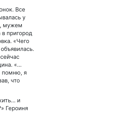
онок. Все
ывалась у
ю, мужем
 в пригород
овка. «Чего
 объявилась.
 сейчас
щина. «…
 помню, я
ав, что
жить… и
?» Героиня