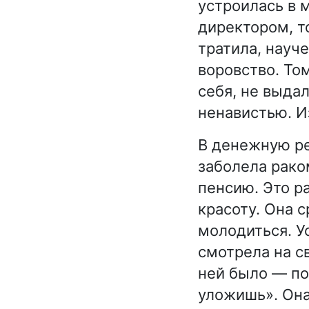
устроилась в 
директором, т
тратила, науч
воровство. Том
себя, не выдал
ненавистью. И
В денежную ре
заболела рако
пенсию. Это р
красоту. Она 
молодиться. У
смотрела на с
ней было — по
уложишь». Она