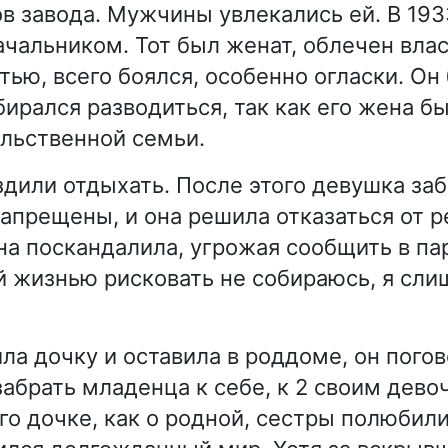
ов завода. Мужчины увлекались ей. В 193
ачальником. Тот был женат, облечен вла
тью, всего боялся, особенно огласки. Он
бирался разводиться, так как его жена б
льственной семьи.
здили отдыхать. После этого девушка за
апрещены, и она решила отказаться от р
а поскандалила, угрожая сообщить в па
ей жизнью рисковать не собираюсь, я сл
ла дочку и оставила в роддоме, он пого
забрать младенца к себе, к 2 своим дево
го дочке, как о родной, сестры полюбили