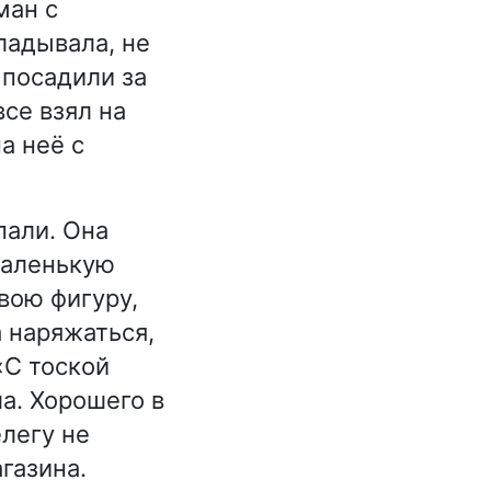
ман с
ладывала, не
 посадили за
все взял на
а неё с
пали. Она
маленькую
вою фигуру,
а наряжаться,
«С тоской
а. Хорошего в
легу не
газина.