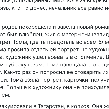
ился долгожданный мир. Хотя за вскрыв
язь, кто-то донес, начальник все равно 
 родов похорошела и завела новый рома
от был влюблен, жил с матерью-инвалид
трет Томы, где та предстала во всем бле
ма просила отдать ей портрет, но художн
а, художник ушел воевать в ополчение. 
м туберкулезом. Тома навещала его редк
. Как-то раз он попросил ее отоварить и
ой. Тома взяла портрет, карточки, получ
бе. Больше к художнику она не приходила
нем.
вакуировали в Татарстан, в колхоз. Она ж