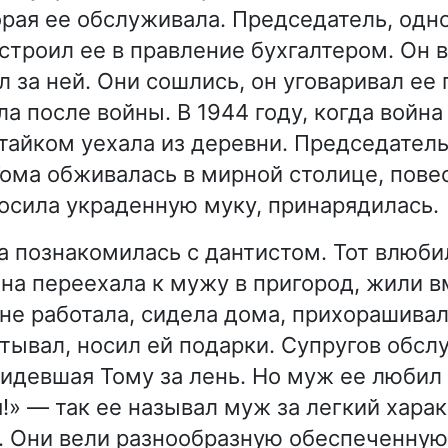
орая ее обслуживала. Председатель, одн
устроил ее в правление бухгалтером. Он 
л за ней. Они сошлись, он уговаривал ее
а после войны. В 1944 году, когда война
тайком уехала из деревни. Председатель
Тома обживалась в мирной столице, пове
росила украденную муку, принарядилась.
на познакомилась с дантистом. Тот влюби
на переехала к мужу в пригород, жили в
 не работала, сидела дома, прихорашивал
тывал, носил ей подарки. Супругов обсл
видевшая Тому за лень. Но муж ее любил 
!» — так ее называл муж за легкий харак
. Они вели разнообразную обеспеченную