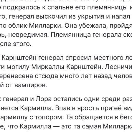
е подкралось к спальне его племянницы и
то, генерал выскочил из укрытия и напал
ло облик Милларки. Она убежала, пройдя
ь, невредимая. Племянница генерала ск
сле этого.
 Карнштейн генерал спросил местного ле
ти могилу Миркаллы Карнштейн. Лесничий
еренесена отсюда много лет назад чело
й от вампиров.
ак генерал и Лора остались одни среди р
яется Кармилла. Впав в ярость при её ви
Кармиллу с топором. Та обращается в бег
е, что Кармилла — это та самая Милларк