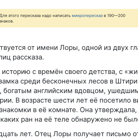
Для этого пересказа надо написать
микропересказ
в 190—200
знаков.
твуется от имени Лоры, одной из двух г
иц рассказа.
 историю с времён своего детства, с «ж
замка среди бесконечных лесов в Штирии
, богатым английским вдовцом, ушедшим
рии. В возрасте шести лет её посетило 
знакомки в её комнате. Она утверждала,
икаких ран на её теле обнаружено не был
цать лет. Отец Лоры получает письмо от