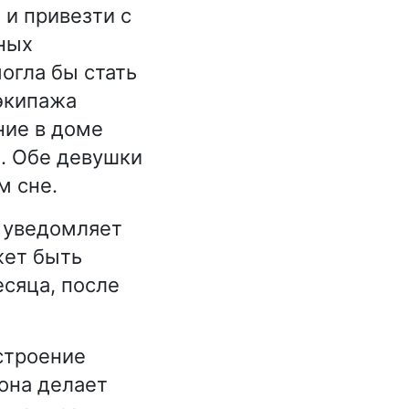
 и привезти с
чных
могла бы стать
 экипажа
ние в доме
. Обе девушки
м сне.
ь уведомляет
жет быть
есяца, после
строение
она делает