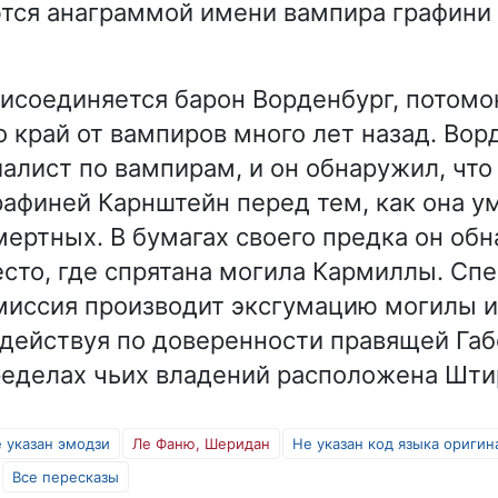
ются анаграммой имени вампира графин
исоединяется барон Ворденбург, потомок
 край от вампиров много лет назад. Вор
алист по вампирам, и он обнаружил, что 
рафиней Карнштейн перед тем, как она у
мертных. В бумагах своего предка он об
есто, где спрятана могила Кармиллы. Сп
миссия производит эксгумацию могилы и
 действуя по доверенности правящей Габ
ределах чьих владений расположена Шти
 указан эмодзи
Ле Фаню, Шеридан
Не указан код языка оригин
Все пересказы