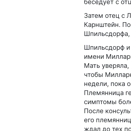
беседует с отц
Затем отец с 
Карнштейн. По
Шпильсдорфа, 
Шпильсдорф и
имени Милларк
Мать уверяла,
чтобы Милларк
недели, пока 
Племянница ге
симптомы боле
После консуль
его племянниц
ждал до тех п