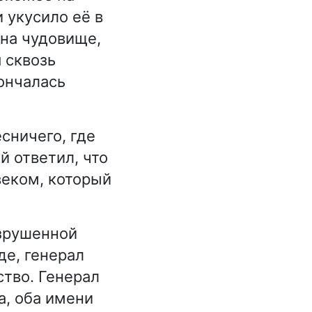
 укусило её в
 на чудовище,
 сквозь
ончалась
сничего, где
 ответил, что
веком, который
азрушенной
де, генерал
ство. Генерал
а, оба имени