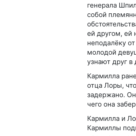
генерала Шпил
собой племянн
обстоятельства
ей другом, ей
неподалёку от
молодой девуш
узнают друг в 
Кармилла ране
отца Лоры, чт
задержано. Он
чего она забер
Кармилла и Ло
Кармиллы под