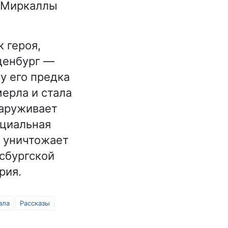
и Миркаллы
 героя,
денбург —
у его предка
мерла и стала
наруживает
ециальная
 уничтожает
сбургской
рия.
ала
Рассказы