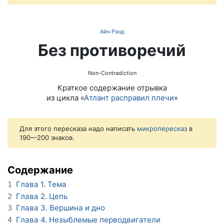
Айн Рэнд
Без противоречий
Non-Contradiction
Краткое содержание отрывка
из цикла «
Атлант расправил плечи
»
Для этого пересказа надо написать
микропересказ
в
190—200 знаков.
Содержание
Глава 1. Тема
1
Глава 2. Цепь
2
Глава 3. Вершина и дно
3
Глава 4. Незыблемые перводвигатели
4