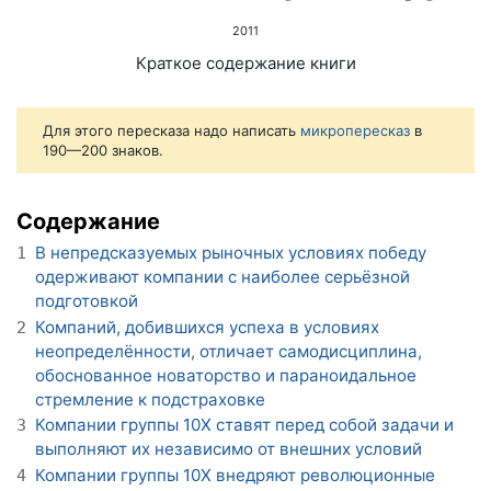
2011
Краткое содержание книги
Для этого пересказа надо написать
микропересказ
в
190—200 знаков.
Содержание
В непредсказуемых рыночных условиях победу
1
одерживают компании с наиболее серьёзной
подготовкой
Компаний, добившихся успеха в условиях
2
неопределённости, отличает самодисциплина,
обоснованное новаторство и параноидальное
стремление к подстраховке
Компании группы 10X ставят перед собой задачи и
3
выполняют их независимо от внешних условий
Компании группы 10X внедряют революционные
4