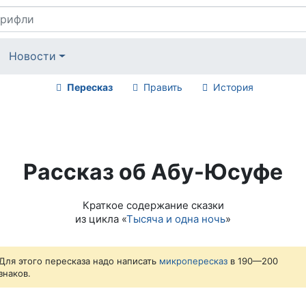
Новости
Пересказ
Править
История
Рассказ об Абу-Юсуфе
Краткое содержание сказки
из цикла «
Тысяча и одна ночь
»
Для этого пересказа надо написать
микропересказ
в 190—200
знаков.