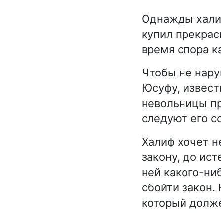
Однажды халиф
купил прекрасн
время спора к
Чтобы не нару
Юсуфу, извест
невольницы пр
следуют его с
Халиф хочет н
закону, до ис
ней какого-ни
обойти закон.
который долже