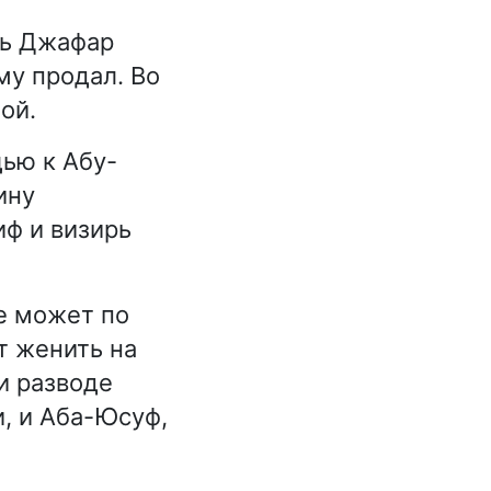
рь Джафар
му продал. Во
ой.
ью к Абу-
ину
иф и визирь
е может по
т женить на
и разводе
и, и Аба-Юсуф,