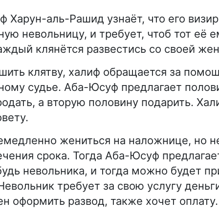
 Харун-аль-Рашид узнаёт, что его визи
ую невольницу, и требует, чтоб тот её е
аждый клянётся развестись со своей жен
шить клятву, халиф обращается за помощ
ному судье. Аба-Юсуф предлагает полов
одать, а вторую половину подарить. Хал
овету.
емедленно жениться на наложнице, но н
течения срока. Тогда Аба-Юсуф предлагае
будь невольника, и тогда можно будет пр
 Невольник требует за свою услугу деньг
н оформить развод, также хочет оплату.