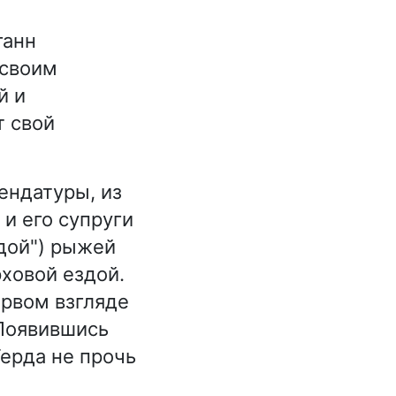
ганн
 своим
й и
т свой
ендатуры, из
и его супруги
дой") рыжей
ховой ездой.
ервом взгляде
 Появившись
Герда не прочь