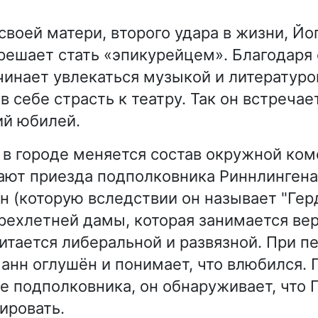
своей матери, второго удара в жизни, Йо
решает стать «эпикурейцем». Благодаря
чинает увлекаться музыкой и литературо
 себе страсть к театру. Так он встречае
ий юбилей.
в городе меняется состав окружной ком
ют приезда подполковника Риннлингена 
н (которую вследствии он называет "Гер
ехлетней дамы, которая занимается вер
читается либеральной и развязной. При п
анн оглушён и понимает, что влюбился.
е подполковника, он обнаруживает, что 
ировать.