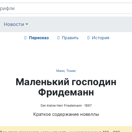
Новости
Пересказ
Править
История
Манн, Томас
Маленький господин
Фридеманн
Der kleine Herr Friedemann
· 1897
Краткое содержание новеллы