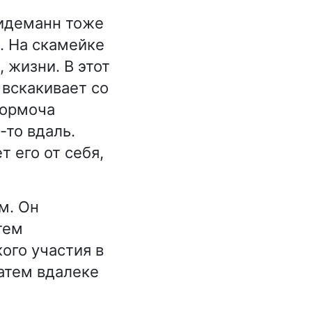
ридеманн тоже
. На скамейке
, жизни. В этот
 вскакивает со
бормоча
-то вдаль.
 его от себя,
м. Он
тем
ого участия в
Затем вдалеке