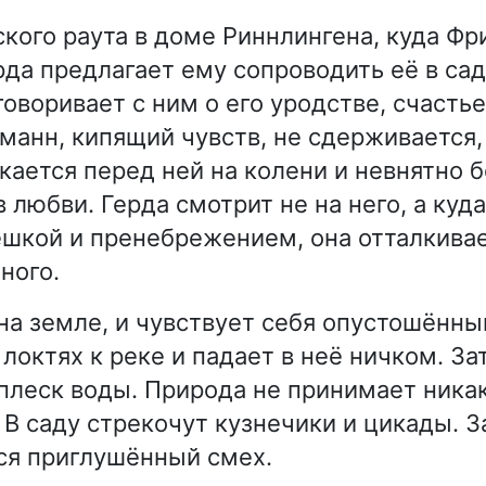
ского раута в доме Риннлингена, куда Ф
рда предлагает ему сопроводить её в сад
говоривает с ним о его уродстве, счастье
анн, кипящий чувств, не сдерживается,
кается перед ней на колени и невнятно 
 любви. Герда смотрит не на него, а куда
ешкой и пренебрежением, она отталкивает
ного.
на земле, и чувствует себя опустошённы
локтях к реке и падает в неё ничком. За
плеск воды. Природа не принимает никак
. В саду стрекочут кузнечики и цикады. 
ся приглушённый смех.