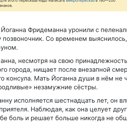
Для этого пересказа надо написать
микропересказ
в 190—200
знаков.
Йоганна Фридеманна уронили с пеленаль
 позвоночник. Со временем выяснилось,
буном.
анна, несмотря на свою принадлежность
ого города, нищает после внезапной сме
 консула. Мать Йоганна души в нём не ча
родливые» незамужние сёстры.
нну исполняется шестнадцать лет, он в
приятеля. Наблюдая, как она целует друг
ебе боль и решает больше никогда не общ