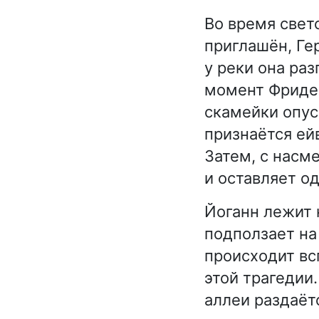
Во время свет
приглашён, Ге
у реки она раз
момент Фридем
скамейки опус
признаётся ейв
Затем, с насм
и оставляет од
Йоганн лежит 
подползает на 
происходит вс
этой трагедии
аллеи раздаёт