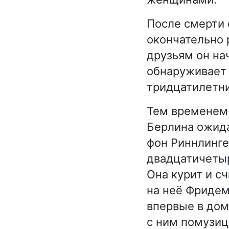
После смерти 
окончательно 
друзьям он на
обнаруживает в
тридцатилетн
Тем временем 
Берлина ожида
фон Риннлинге
двадцатичетыр
Она курит и с
на неё Фридем
впервые в дом
с ним помузиц