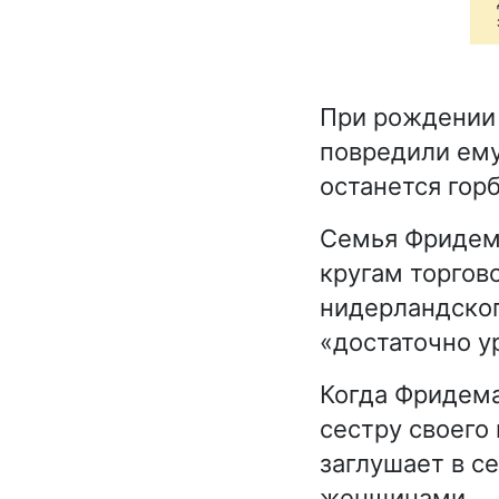
При рождении 
повредили ему
останется гор
Семья Фридем
кругам торгов
нидерландского
«достаточно у
Когда Фридема
сестру своего 
заглушает в с
женщинами.