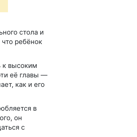
ного стола и
 что ребёнок
 к высоким
рти её главы —
ет, как и его
любляется в
ого, он
аться с