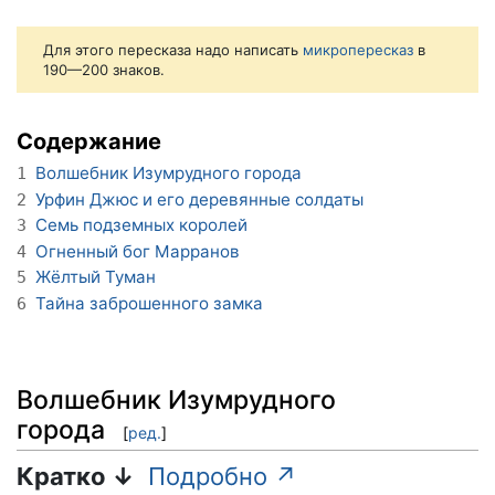
Для этого пересказа надо написать
микропересказ
в
190—200 знаков.
Содержание
Волшебник Изумрудного города
1
Урфин Джюс и его деревянные солдаты
2
Семь подземных королей
3
Огненный бог Марранов
4
Жёлтый Туман
5
Тайна заброшенного замка
6
Волшебник Изумрудного
города
[
ред.
]
Кратко ↓
Подробно ↗