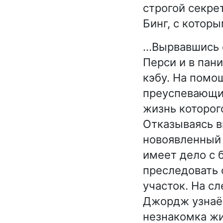
строгой секре
Бинг, с котор
...Вырвавшись
Перси и в пан
кэбу. На помо
преуспевающий
жизнь которог
Отказываясь в
новоявленный 
имеет дело с 
преследовать 
участок. На с
Джордж узнаёт 
незнакомка жи