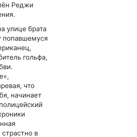
лён Реджи
ения.
а улице брата
му попавшемуся
ериканец,
итель гольфа,
бви.
е»,
ревая, что
бя, начинает
 полицейский
хроники
енная
 страстно в