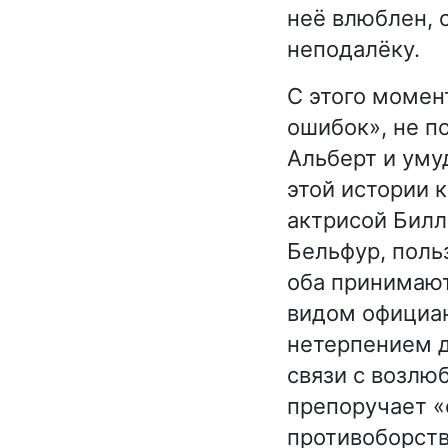
неё влюблен, 
неподалёку.
С этого момен
ошибок», не п
Альберт и уму
этой истории 
актрисой Билл
Бельфур, поль
оба принимаю
видом официан
нетерпением д
связи с возлю
препоручает «с
противоборств