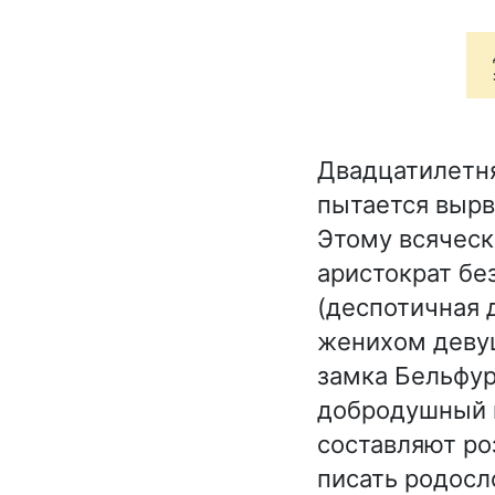
Двадцатилетн
пытается вырв
Этому всяческ
аристократ бе
(деспотичная 
женихом девуш
замка Бельфур
добродушный в
составляют ро
писать родосл