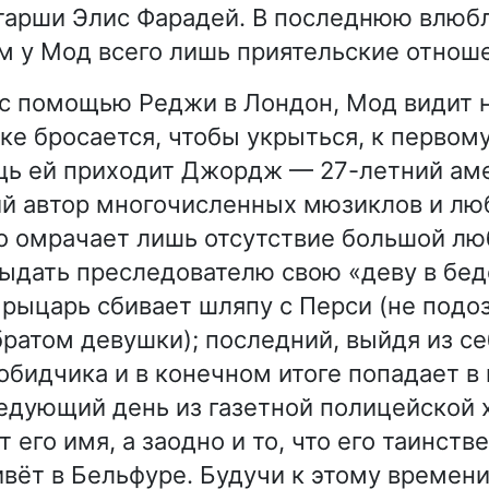
тарши Элис Фарадей. В последнюю влюб
ым у Мод всего лишь приятельские отнош
 с помощью Реджи в Лондон, Мод видит н
ике бросается, чтобы укрыться, к перво
щь ей приходит Джордж — 27-летний ам
 автор многочисленных мюзиклов и люб
о омрачает лишь отсутствие большой лю
ыдать преследователю свою «деву в бед
рыцарь сбивает шляпу с Перси (не подоз
братом девушки); последний, выйдя из се
обидчика и в конечном итоге попадает в
ледующий день из газетной полицейской 
его имя, а заодно и то, что его таинств
вёт в Бельфуре. Будучи к этому времени