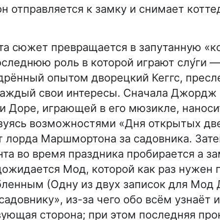
он отправляется к замку и снимает котт
та сюжет превращается в запутанную «
оследнюю роль в которой играют слу́ги 
дрённый опытом дворецкий Кеггс, прес
каждый свои интересы. Сначала Джордж 
и Доре, играющей в его мюзикле, наноси
зуясь возможностями «Дня открытых две
т лорда Маршмортона за садовника. Зат
та во время праздника пробирается а зам
ожидается Мод, которой как раз нужен 
бленным (Одну из двух записок для Мо
адовнику», из-за чего обо всём узнаёт и
ующая сторона; при этом последняя про