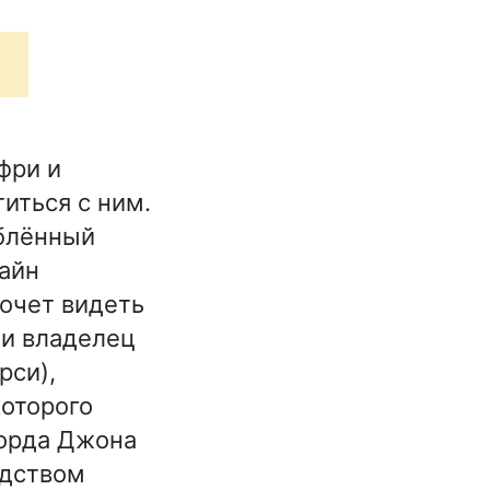
фри и
иться с ним.
юблённый
лайн
хочет видеть
 и владелец
рси),
оторого
лорда Джона
одством