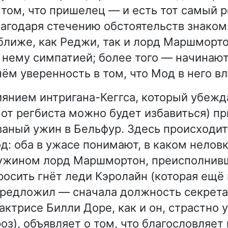
том, что пришелец — и есть тот самый р
агодаря стечению обстоятельств знаком
лиже, как Реджи, так и лорд Маршморт
 нему симпатией; более того — начинаю
нём уверенность в том, что Мод в него в
иянием интригана-Кеггса, который убежда
к от регбиста можно будет избавиться) п
аный ужин в Бельфур. Здесь происходи
: оба в ужасе понимают, в каком нело
 ужином лорд Маршмортон, преисполнив
осить гнёт леди Кэролайн (которая ещё н
предложил — сначала должность секрета
 актрисе Билли Доре, как и он, страстно
оз), объявляет о том, что благословляет