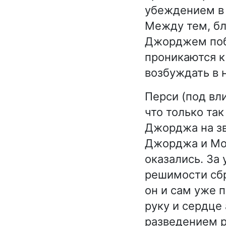
убеждением в 
Между тем, бл
Джорджем поб
проникаются к
возбуждать в 
Перси (под вл
что только та
Джорджа на зв
Джорджа и Мод
оказались. За
решимости сбр
он и сам уже 
руку и сердце
разведением р