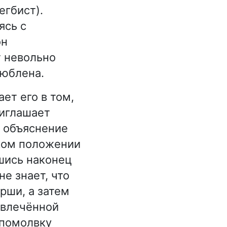
егбист).
ясь с
он
т невольно
люблена.
ет его в том,
риглашает
т объяснение
вком положении
шись наконец
е знает, что
рши, а затем
 увлечённой
 помолвку