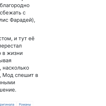
 благородно
 сбежать с
лис Фарадей),
том, и тут её
перестал
о в жизни
ывая
, насколько
, Мод спешит в
анными
шение.
оригинала
Романы