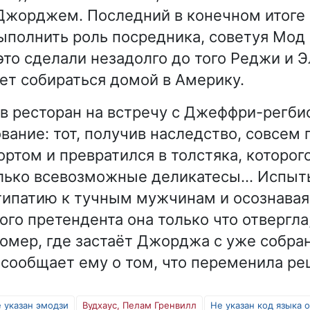
Джорджем. Последний в конечном итоге
ыполнить роль посредника, советуя Мод
это сделали незадолго до того Реджи и Э
ет собираться домой в Америку.
в ресторан на встречу с Джеффри-регбис
вание: тот, получив наследство, совсем 
ортом и превратился в толстяка, которог
лько всевозможные деликатесы... Испыт
ипатию к тучным мужчинам и осознавая
ого претендента она только что отвергла
омер, где застаёт Джорджа с уже собр
сообщает ему о том, что переменила ре
 указан эмодзи
Вудхаус, Пелам Гренвилл
Не указан код языка 