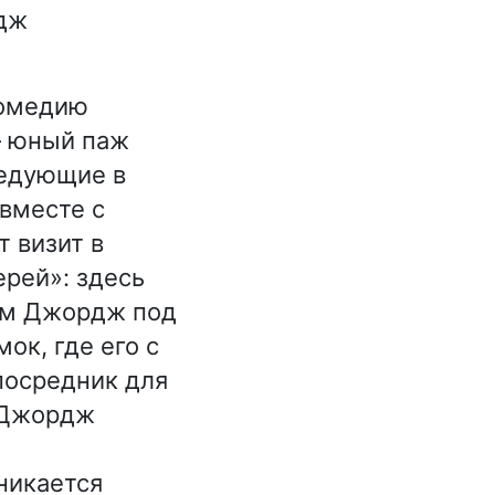
едж
комедию
— юный паж
ледующие в
вместе с
т визит в
рей»: здесь
ем Джордж под
ок, где его с
посредник для
д Джордж
никается