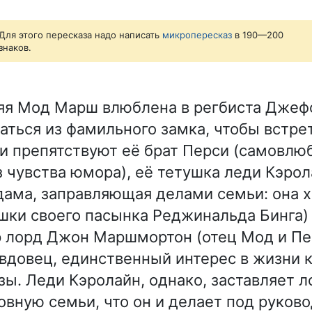
Для этого пересказа надо написать
микропересказ
в 190—200
знаков.
яя Мод Марш влюблена в регбиста Джеф
аться из фамильного замка, чтобы встрет
и препятствуют её брат Перси (самовл
з чувства юмора), её тетушка леди Кэро
дама, заправляющая делами семьи: она 
ки своего пасынка Реджинальда Бинга)
 лорд Джон Маршмортон (отец Мод и Пе
довец, единственный интерес в жизни к
зы. Леди Кэролайн, однако, заставляет 
овную семьи, что он и делает под руков