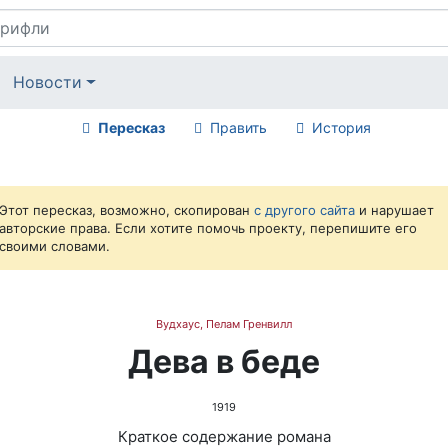
Новости
Пересказ
Править
История
Этот пересказ, возможно, скопирован
с другого сайта
и нарушает
авторские права. Если хотите помочь проекту, перепишите его
своими словами.
Вудхаус, Пелам Гренвилл
Дева в беде
1919
Краткое содержание романа