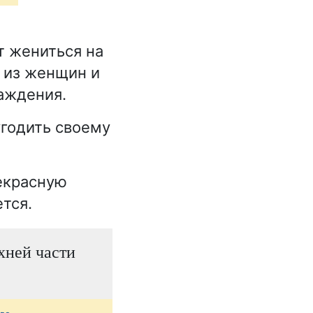
т жениться на
 из женщин и
аждения.
угодить своему
рекрасную
тся.
рхней части