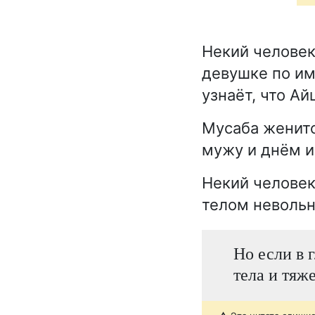
Некий человек
девушке по им
узнаёт, что А
Мусаба женитс
мужу и днём и
Некий человек
телом невольн
Но если в г
тела и тяж