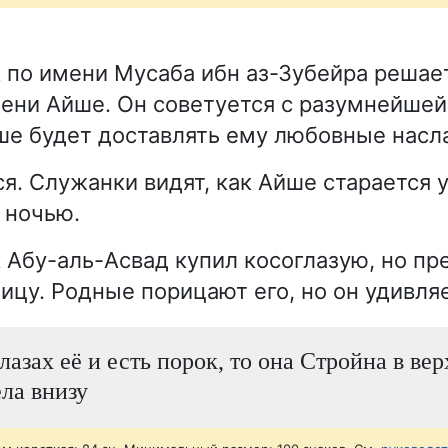
 по имени Мусаба ибн аз-Зубейра решае
ени Айше. Он советуется с разумнейшей
йше будет доставлять ему любовные насл
я. Служанки видят, как Айше старается 
 ночью.
 Абу-аль-Асвад купил косоглазую, но п
ицу. Родные порицают его, но он удивляе
лазах её и есть порок, то она Стройна в ве
ела внизу