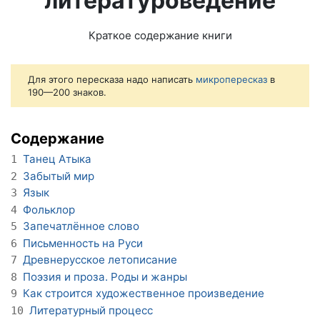
литературоведение
Краткое содержание книги
Для этого пересказа надо написать
микропересказ
в
190—200 знаков.
Содержание
Танец Атыка
1
Забытый мир
2
Язык
3
Фольклор
4
Запечатлённое слово
5
Письменность на Руси
6
Древнерусское летописание
7
Поэзия и проза. Роды и жанры
8
Как строится художественное произведение
9
Литературный процесс
10