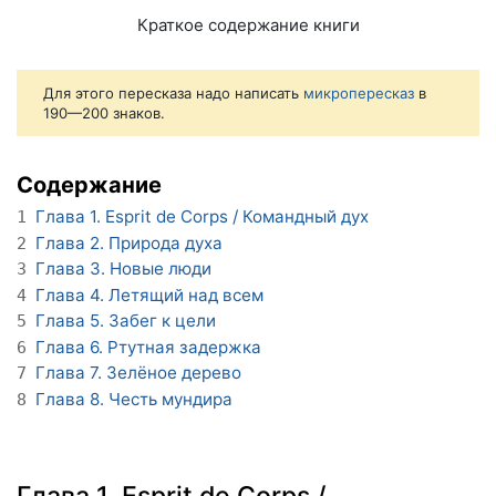
Краткое содержание книги
Для этого пересказа надо написать
микропересказ
в
190—200 знаков.
Содержание
Глава 1. Esprit de Corps / Командный дух
1
Глава 2. Природа духа
2
Глава 3. Новые люди
3
Глава 4. Летящий над всем
4
Глава 5. Забег к цели
5
Глава 6. Ртутная задержка
6
Глава 7. Зелёное дерево
7
Глава 8. Честь мундира
8
Глава 1. Esprit de Corps /