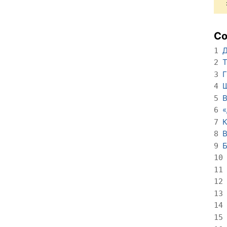
С
Д
1
Т
2
Г
3
Ш
4
В
5
6
К
7
В
8
Б
9
10
11
12
13
14
15