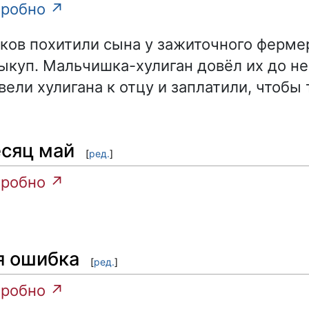
робно ↗
ов похитили сына у зажиточного ферме
ыкуп. Мальчишка-хулиган довёл их до не
ели хулигана к отцу и заплатили, чтобы 
сяц май
[
ред.
]
робно ↗
я ошибка
[
ред.
]
робно ↗