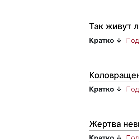
Так живут 
Кратко ↓
Под
Коловраще
Кратко ↓
Под
Жертва нев
Кратко ↓
Под