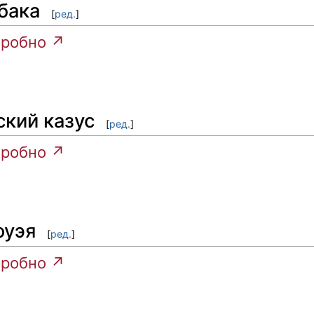
бака
[
ред.
]
робно ↗
ский казус
[
ред.
]
робно ↗
оуэя
[
ред.
]
робно ↗