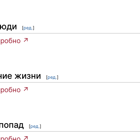
люди
[
ред.
]
робно ↗
ние жизни
[
ред.
]
робно ↗
попад
[
ред.
]
робно ↗