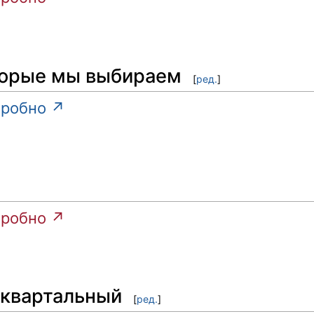
торые мы выбираем
[
ред.
]
робно ↗
робно ↗
 квартальный
[
ред.
]