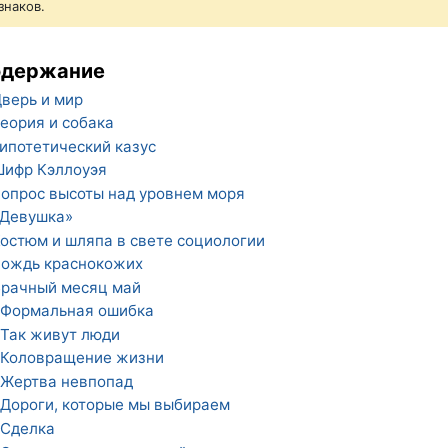
знаков.
одержание
верь и мир
еория и собака
ипотетический казус
ифр Кэллоуэя
опрос высоты над уровнем моря
«Девушка»
остюм и шляпа в свете социологии
ождь краснокожих
рачный месяц май
Формальная ошибка
Так живут люди
Коловращение жизни
Жертва невпопад
Дороги, которые мы выбираем
Сделка