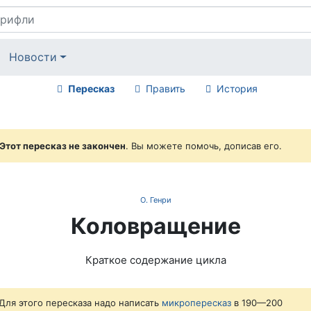
Новости
Пересказ
Править
История
Этот пересказ не закончен
. Вы можете помочь, дописав его.
О. Генри
Коловращение
Краткое содержание цикла
Для этого пересказа надо написать
микропересказ
в 190—200