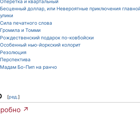
Оперетка и квартальный
Бесценный доллар, или Невероятные приключения главно
улики
Сила печатного слова
Громила и Томми
Рождественский подарок по-ковбойски
Особенный нью-йоркский колорит
Резолюция
Перспектива
Мадам Бо-Пип на ранчо
р
[
ред.
]
робно ↗