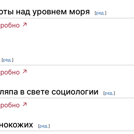
оты над уровнем моря
[
ред.
]
робно ↗
[
ред.
]
робно ↗
ляпа в свете социологии
[
ред.
]
робно ↗
нокожих
[
ред.
]